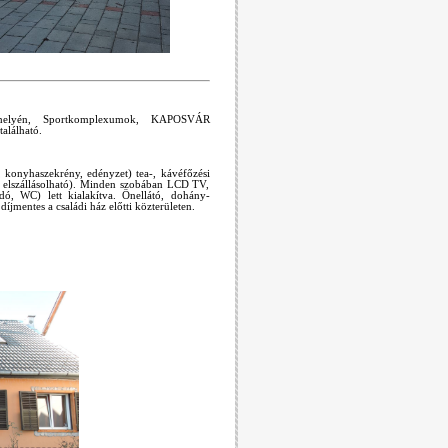
ált helyén, Sportkomplexumok, KAPOSVÁR
alálható.
, konyhaszekrény, edényzet) tea-, kávéfőzési
ő elszállásolható). Minden szobában LCD TV,
dó, WC) lett kialakítva. Önellátó, dohány-
díjmentes a családi ház előtti közterületen.