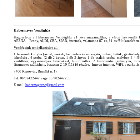
Habermayer Vendégház
Kaposváron a Habermayer Vendégház 21. éve magánszállás, a város frekvent
ARÉNA, Penny, ALDI, CBA, SPAR, éttermek, valamint a 67-es, 61-es főút közelében t
Vendégeink rendelkezésére áll:
1 felszerelt konyha (asztal, székek, kétmedencés mosogató, mikró, hűtők, gáztűzhely
lehetőség . 4 szoba, (2 db 2 ágyas, 1 db 3 ágyas, 1 db családi szoba, melyben 3-4 f
ventillátor, egyszemélyes heverőkkel, bútorozottak. 3 fürdőszoba (zuhanyzó, mos
füstmentes szálláshely, összesen 2-10 (11) fő részére. Ingyen internet, WiFi, a parkolás 
7400 Kaposvár, Buzsáki u. 17.
Tel: 06/82422442 vagy 06/702442255
E-mail:
habermayerne@gmail.com