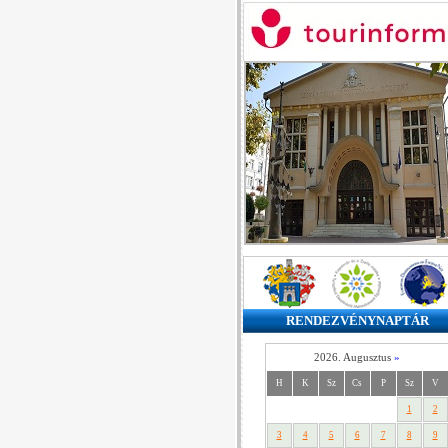
RENDEZVÉNYNAPTÁR
2026. Augusztus
»
H
K
Sz
Cs
P
Sz
V
1
2
3
4
5
6
7
8
9