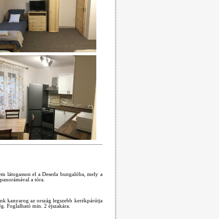
rem látogasson el a Deseda bungalóba, mely a
 panorámával a tóra.
ttunk kanyarog az ország legszebb kerékpárútja
ég. Foglalható min. 2 éjszakára.