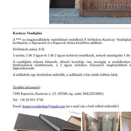
Kazinczy Vendégház
A ***-os magánszálláshely minősítéssel rendelkező 8 férőhelyes Kazinczy Vendégház
kerékpárút, a Jégcsarnok és a Kaposvár Aréna közelében található.
Férőhelyek száma: 8 fő
3 szobás, 2 db 3 ágyas és 1 db 2 ágyas szobával rendelkezik, melyek mindegyike 1 db 
A vendégház teljesen felszerelt, étkezős konyhája van, mosógép is rendelkezésre
fürdőszobával rendelkeznek, a 2 ágyas szobához folyosóról megközelíthető m
légkondícionált.
A szálláshely egy ikerházban működik, a szállásadó a ház másik felében lakik.
További információ
:
7400 Kaposvár, Kazinczy u. 23.
(NTAK reg. szám: MA22033681)
Tel.: +36 20 931 3736
Email:
kazincyvendeghaz@gmail.com
(az e-mail cím z betű nélkül működik!)