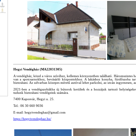
Hegyi Vendégház
(MA22031305)
A vendégház, közel a város szívéhez, kellemes környezetben található. Háromszintes h
van a spotcsarnokhoz, bevásárló központokhoz. A lakáshoz konyha, fürdőszoba tar
biztosítani. Az udvarban közepes méretű autóval lehet parkolni, az utcán ingyenesen, az
2021-ben a vendégszobákba új bútorok kerültek és a hozzájuk tartozó helyiségeket i
tudunk biztosítani vendégeink számára.
7400 Kaposvár, Hegyi u. 25.
Tel.: 06 30 660 9036
E-mail: hegyivendeghaz@gmail.com
https://hegyivendeghaz.hu/