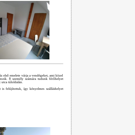
áz első emelete várja a vendégeket, ami közel
tozik. 8 személy számára tudunk férőhelyet
 utca túloldalán.
s felújítottuk, így kényelmes szálláshelyet