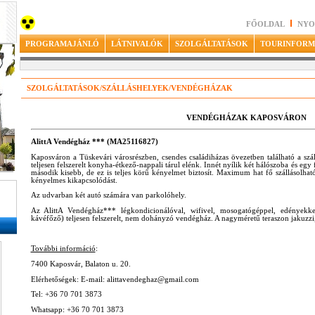
FŐOLDAL
NYO
PROGRAMAJÁNLÓ
LÁTNIVALÓK
SZOLGÁLTATÁSOK
TOURINFORM
SZOLGÁLTATÁSOK/SZÁLLÁSHELYEK/VENDÉGHÁZAK
VENDÉGHÁZAK KAPOSVÁRON
AlittA Vendégház *** (MA25116827)
Kaposváron a Tüskevári városrészben, csendes családiházas övezetben található a szál
teljesen felszerelt konyha-étkező-nappali tárul elénk. Innét nyílik két hálószoba és egy
második kisebb, de ez is teljes körű kényelmet biztosít. Maximum hat fő szállásolhat
kényelmes kikapcsolódást.
Az udvarban két autó számára van parkolóhely.
Az AlittA Vendégház*** légkondicionálóval, wifivel, mosogatógéppel, edényekke
kávéfőző) teljesen felszerelt, nem dohányzó vendégház. A nagyméretű teraszon jakuzzi, in
További információ
:
7400 Kaposvár, Balaton u. 20.
Elérhetőségek: E-mail: alittavendeghaz@gmail.com
Tel: +36 70 701 3873
Whatsapp: +36 70 701 3873