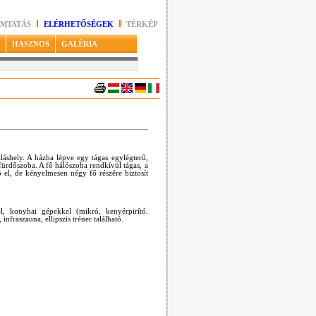
MTATÁS
ELÉRHETŐSÉGEK
TÉRKÉP
HASZNOS
GALÉRIA
láshely. A házba lépve egy tágas egylégterű,
 fürdőszoba. A fő hálószoba rendkívül tágas, a
ó el, de kényelmesen négy fő részére biztosít
l, konyhai gépekkel (mikró, kenyérpirító.
fraszauna, ellipszis tréner található.