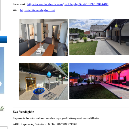
Facebook:
https://www.facebook.com/profile.php?id=61579253864488
Web:
https://alittavendeghaz.hu/
❯
Éva Vendégház
Kaposvár belvárosában csendes, nyugodt környezetben található.
7400 Kaposvár, Szántó u. 6. Tel: 06/308589940