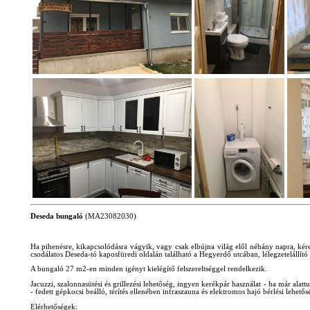
Deseda bungaló
(MA23082030)
Ha pihenésre, kikapcsolódásra vágyik, vagy csak elbújna világ elől néhány napra, ké
csodálatos Deseda-tó kaposfüredi oldalán található a Hegyerdő utcában, lélegzetelállító
A bungaló 27 m2-en minden igényt kielégítő felszereltséggel rendelkezik.
Jacuzzi, szalonnasütési és grillezési lehetőség, ingyen kerékpár használat - ha már ala
- fedett gépkocsi beálló, térítés ellenében infraszauna és elektromos hajó bérlési lehetős
Elérhetőségek
: