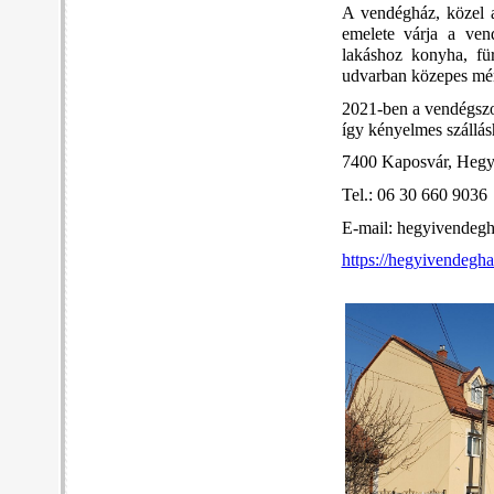
A vendégház, közel a
emelete várja a ven
lakáshoz konyha, für
udvarban közepes mére
2021-ben a vendégszob
így kényelmes szállás
7400 Kaposvár, Hegyi
Tel.: 06 30 660 9036
E-mail: hegyivende
https://hegyivendegha