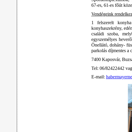
67-es, 61-es főút köze
Vendégeink rendelkez
1 felszerelt konyh
konyhaszekrény, edény
családi szoba, mel
egyszemélyes heverők
Önellátó, dohány- füs
parkolás díjmentes a c
7400 Kaposvár, Buzsá
Tel: 06/82422442 va
E-mail:
habermayern