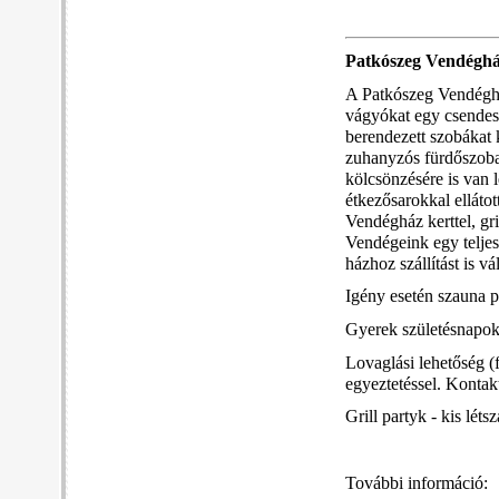
Patkószeg Vendégh
A Patkószeg Vendéghá
vágyókat egy csendes,
berendezett szobákat 
zuhanyzós fürdőszoba t
kölcsönzésére is van 
étkezősarokkal elláto
Vendégház kerttel, gri
Vendégeink egy teljese
házhoz szállítást is v
Igény esetén szauna pr
Gyerek születésnapok,
Lovaglási lehetőség (
egyeztetéssel. Konta
Grill partyk - kis lét
További információ: