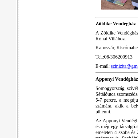
Zöldike Vendégház
A Zöldike Vendégház 
Rónai Villához.
Kaposvár, Kisrómaheg
Tel.:06/306200913
E-mail:
szinizita@gm
Apponyi Vendégház
Somogyország szívéb
Sétálóutca szomszédsá
5-7 percre, a megúju
számára, akik a bel
pihenni.
Az Apponyi Vendégház
és még egy társalgó-é
emeleten 4 szoba és 