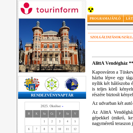
PROGRAMAJÁNLÓ
LÁT
SZOLGÁLTATÁSOK/SZÁL
AlittA Vendégház *
Kaposváron a Tüskevár
házba lépve egy tágas
nyílik két hálószoba 
is teljes körű kénye
részére biztosít kény
RENDEZVÉNYNAPTÁR
Az udvarban két autó
2025. Október
»
Az AlittA Vendégház
H
K
Sz
Cs
P
Sz
V
gépekkel (mikró, ke
1
2
3
4
5
nagyméretű teraszon ja
6
7
8
9
10
11
12