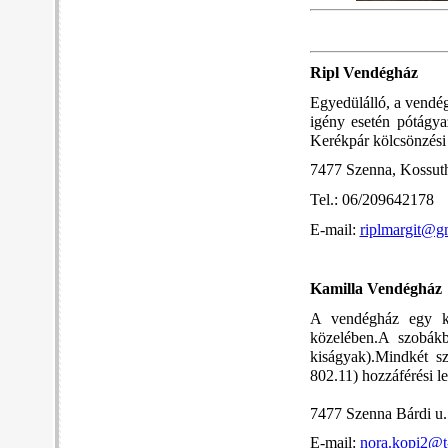
Ripl Vendégház
Egyedülálló, a vendé
igény esetén pótágya
Kerékpár kölcsönzési 
7477 Szenna, Kossuth
Tel.: 06/209642178
E-mail:
riplmargit@g
Kamilla Vendégház
A vendégház egy ké
közelében.A szobákb
kiságyak).Mindkét s
802.11) hozzáférési le
7477 Szenna Bárdi u
E-mail:
nora.kopi2@t