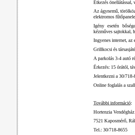
Étkezés önellátással, 
Az ágynem
ű
, törölk
ö
elektromos fűtőpanele
Igény esetén bősége
kézműves sajtokkal, há
Ingyenes internet, az 
Grillkocsi és társasjá
A parkolás 3-4 autó r
Érkezés: 15 órától, tá
Jelentkezni a 30/718
Online foglalás a sza
További információ
:
Hortenzia Vendéghá
7521 Kaposmérő, Rák
Tel.: 30/718-8655