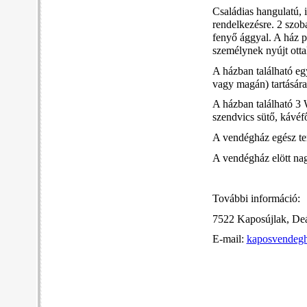
Családias hangulatú, i
rendelkezésre. 2 szob
fenyő ággyal. A ház p
személynek nyújt otta
A házban található eg
vagy magán) tartására
A házban található 3 
szendvics sütő, kávéfő
A vendégház egész ter
A vendégház elött nag
További információ:
7522 Kaposújlak, Deá
E-mail:
kaposvendeg