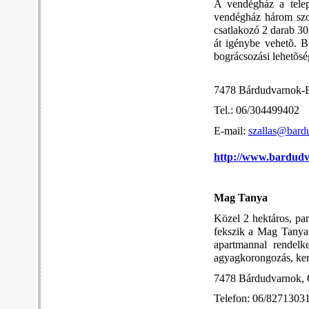
A vendégház a telep
vendégház három szob
csatlakozó 2 darab 3
át igénybe vehetõ. B
bográcsozási lehetõsé
7478 Bárdudvarnok-B
Tel.: 06/304499402
E-mail:
szallas@bard
http://www.bardud
Mag Tanya
Közel 2 hektáros, par
fekszik a Mag Tanya.
apartmannal rendelk
agyagkorongozás, ker
7478 Bárdudvarnok, 
Telefon: 06/8271303