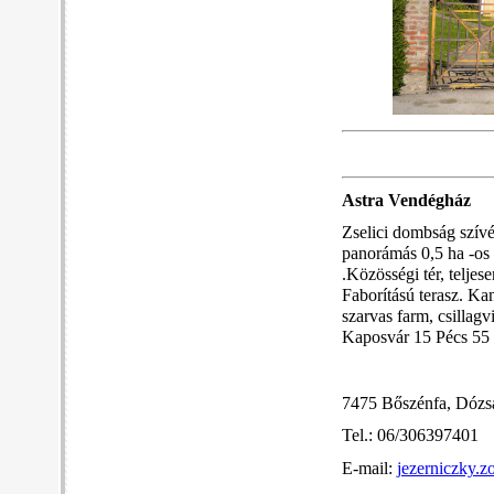
Astra Vendégház
Zselici dombság szívé
panorámás 0,5 ha -os 
.Közösségi tér, teljes
Faborítású terasz. Ka
szarvas farm, csillagv
Kaposvár 15 Pécs 55 
7475 Bőszénfa, Dózs
Tel.: 06/306397401
E-mail:
jezerniczky.z