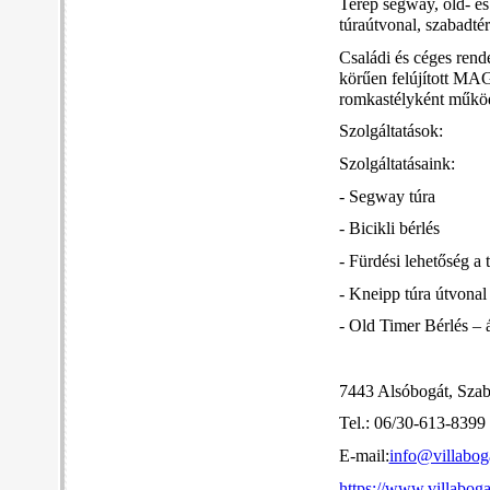
Terep segway, old- és
túraútvonal, szabadtér
Családi és céges rend
körűen felújított MAG
romkastélyként működ
Szolgáltatások:
Szolgáltatásaink:
- Segway túra
- Bicikli bérlés
- Fürdési lehetőség a 
- Kneipp túra útvonal
- Old Timer Bérlés – á
7443 Alsóbogát, Szab
Tel.: 06/30-613-8399
E-mail:
info@villabog
https://www.villaboga