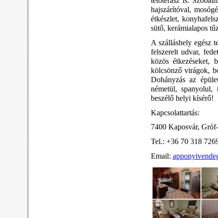
tetőterasz is. Szobá
hajszárítóval, mosóg
étkészlet, konyhafels
sütő, kerámialapos tűz
A szálláshely egész t
felszerelt udvar, fed
közös étkezéseket, b
kölcsönző
virágok, 
Dohányzás az épület
németül, spanyolul, 
beszélő helyi kísérő!
Kapcsolattartás:
7400 Kaposvár, Gróf-
Tel.: +36 70 318 726
Email:
apponyivende