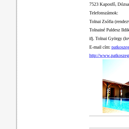
7523 Kaposfő, Dózsa 
Telefonszámok:
Tolnai Zsófia (rendez
Tolnainé Paldesz Ild
ifj. Tolnai György (l
E-mail cím:
patkosze
http://www.patkosze