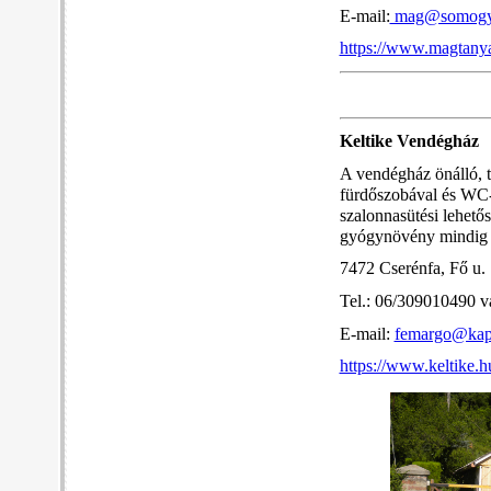
E-mail:
mag@somogy
https://www.magtanya
Keltike Vendégház
A vendégház önálló, t
fürdőszobával és WC-v
szalonnasütési lehetős
gyógynövény mindig ta
7472 Cserénfa, Fő u. 
Tel.: 06/309010490 
E-mail:
femargo@kap
https://www.keltike.h