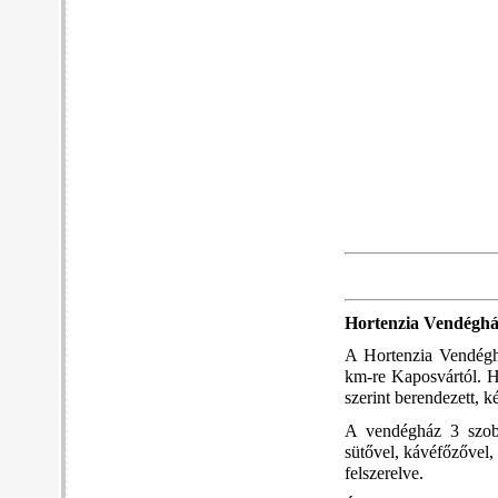
Hortenzia Vendéghá
A Hortenzia Vendéghá
km-re Kaposvártól. H
szerint berendezett, 
A vendégház 3 szobá
sütővel, kávéfőzővel,
felszerelve.