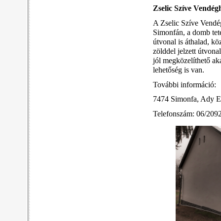
Zselic Szíve Vendég
A Zselic Szíve Vendég
Simonfán, a domb tete
útvonal is áthalad, k
zölddel jelzett útvona
jól megközelíthető ak
lehetőség is van.
További információ:
7474 Simonfa, Ady E
Telefonszám: 06/209