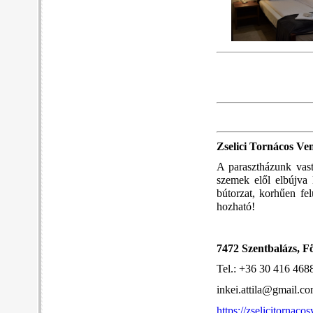
Zselici Tornácos Ve
A parasztházunk vast
szemek elől elbújva 
bútorzat, korhűen fel
hozható!
7472 Szentbalázs, Fő
Tel.: +36 30 416 468
inkei.attila@gmail.c
https://zselicitornaco