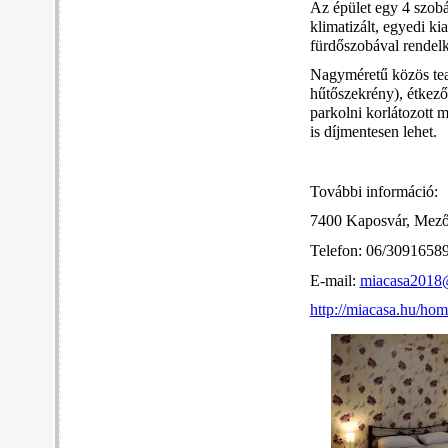
Az épület egy 4 szob
klimatizált, egyedi k
fürdőszobával rendelk
Nagyméretű közös teak
hűtőszekrény), étkező,
parkolni korlátozott 
is díjmentesen lehet.
További információ:
7400 Kaposvár, Mező
Telefon: 06/3091658
E-mail:
miacasa2018
http://miacasa.hu/hom