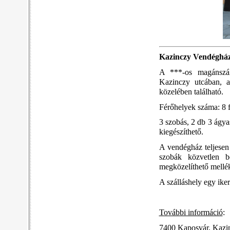
Kazinczy Vendéghá
A ***-os magánszál
Kazinczy utcában, 
közelében található.
Férőhelyek száma: 8 
3 szobás, 2 db 3 ágy
kiegészíthető.
A vendégház teljesen 
szobák közvetlen b
megközelíthető mellék
A szálláshely egy ike
További információ
:
7400 Kaposvár, Kazi