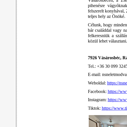
Vásárosbécen, a Zse
pihenésre vágyókna
felszerelt konyhával, 
teljes hely az Önöké.
Célunk, hogy mindenki
bár családdal vagy n
felkeresniük a száll
közül lehet választan
7926 Vásárosbéc, Rá
Tel.: +36 30 099 324
E-mail: nsneletmodv
Weboldal:
https://ns
Facebook:
https://w
Instagram:
https://w
Tiktok:
https://www.