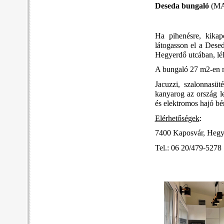
Deseda bungaló
(MA
Ha pihenésre, kikap
látogasson el a Dese
Hegyerdő utcában, lél
A bungaló 27 m2-en mi
Jacuzzi, szalonnasüt
kanyarog az ország le
és elektromos hajó bér
Elérhetőségek
:
7400 Kaposvár, Hegy
Tel.: 06 20/479-5278