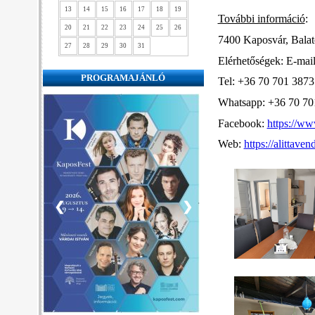
13
14
15
16
17
18
19
További információ
:
20
21
22
23
24
25
26
7400 Kaposvár, Balat
27
28
29
30
31
Elérhetőségek: E-mai
PROGRAMAJÁNLÓ
Tel: +36 70 701 3873
Whatsapp: +36 70 70
Facebook:
https://w
Web:
https://alittave
❮
❯