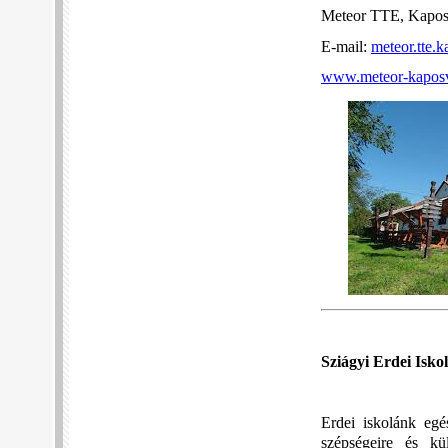
Meteor TTE, Kaposv
E-mail:
meteor.tte.
www.meteor-kaposv
Sziágyi Erdei Isko
Erdei iskolánk egé
szépségeire és k