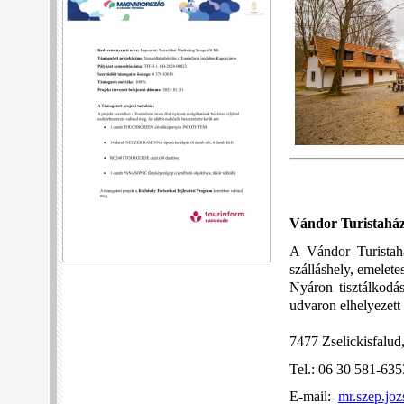
Vándor Turistahá
A Vándor Turistahá
szálláshely, emelete
Nyáron tisztálkodás
udvaron elhelyezett 
7477 Zselickisfalud,
Tel.: 06 30 581-63
E-mail:
mr.szep.jo