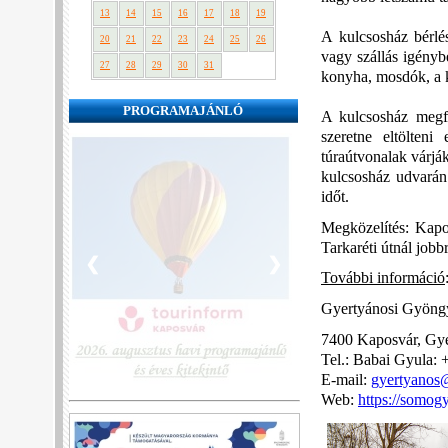
13
14
15
16
17
18
19
A kulcsosház bérlé
20
21
22
23
24
25
26
vagy szállás igényb
27
28
29
30
31
konyha, mosdók, a ki
PROGRAMAJÁNLÓ
A kulcsosház megfe
szeretne eltölten
túraútvonalak várják
kulcsosház udvarán 
időt.
Megközelítés: Kapos
Tarkaréti útnál jobb
❮
❯
További információ
Gyertyánosi Gyöng
7400 Kaposvár, Gye
Tel.: Babai Gyula:
E-mail:
gyertyanos
Web:
https://somog