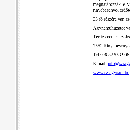
meghatározzák e vi
rinyabesenyői erdő
33 fő részére van s
Ágyneműhuzatot vag
Térítésmentes szolg
7552 Rinyabesenyő,
Tel.: 06 82 553 906
E-mail:
info@sziagy
www.sziagyisuli.hu