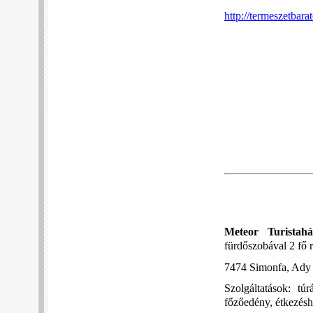
http://termeszetbara
Meteor Turistahá
fürdőszobával 2 fő 
7474 Simonfa, Ady E
Szolgáltatások: tú
főzőedény, étkezésh