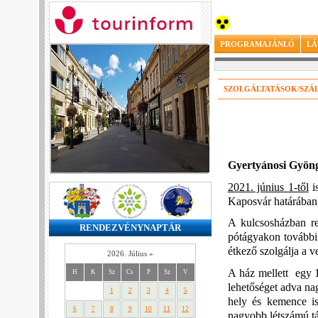
PROGRAMAJÁNLÓ
LÁ
SZOLGÁLTATÁSOK/SZÁ
Gyertyánosi Gyöng
2021. június 1-től
i
Kaposvár határában, 
A kulcsosházban re
RENDEZVÉNYNAPTÁR
pótágyakon további 5
étkező szolgálja a 
2026. Július
»
A ház mellett egy 15
H
K
Sz
Cs
P
Sz
V
lehetőséget adva na
1
2
3
4
5
hely és kemence is
6
7
8
9
10
11
12
nagyobb létszámú tá