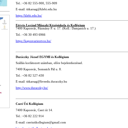
Tel.: +36 82 555-900, 555-909
E-mail: titkarsag@klebi.edu.hu
https://klebi.edu.hu/
Eötvös Loránd Műszaki Középiskola és Kollégium
7400 Kaposvár, Pázmány P. u. 17. (Koll.: Damjanich u. 17.)
Tel.: +36 30 493 6966
https://kaposvarieotvos.hu/
Duráczky József EGYMI és Kollégium
Szállás korlátozott számban, előre bejelentkezéssel.
7400 Kaposvár, Somssich Pál u. 8.
Tel.: +36 82 527-430
E-mail: titkarsag@liveedu.duraczky.hu
http://www.duraczky.hu/
Cseri Úti Kollégium
7400 Kaposvár, Cseri út 14.
Tel.: +36 82 222 914
E-mail: cseriutikollegium@gmail.com