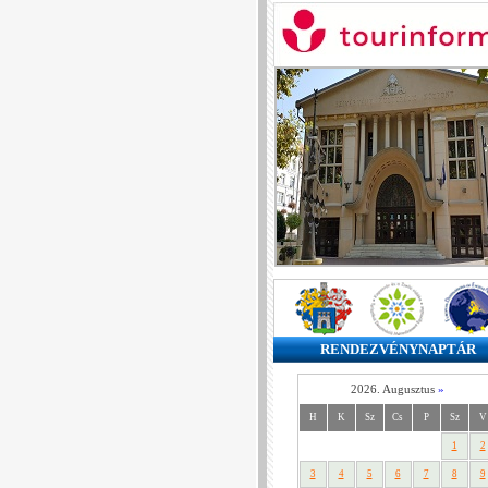
RENDEZVÉNYNAPTÁR
2026. Augusztus
»
H
K
Sz
Cs
P
Sz
V
1
2
3
4
5
6
7
8
9