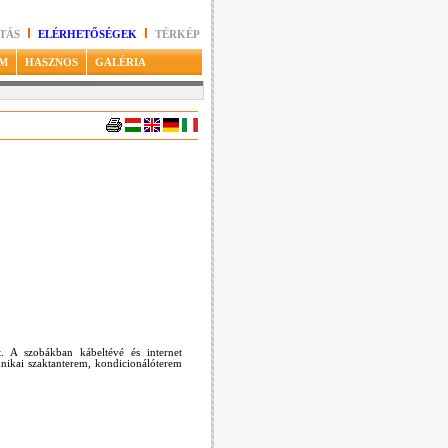
TÁS
ELÉRHETŐSÉGEK
TÉRKÉP
M
HASZNOS
GALÉRIA
lt. A szobákban kábeltévé és internet
chnikai szaktanterem, kondicionálóterem