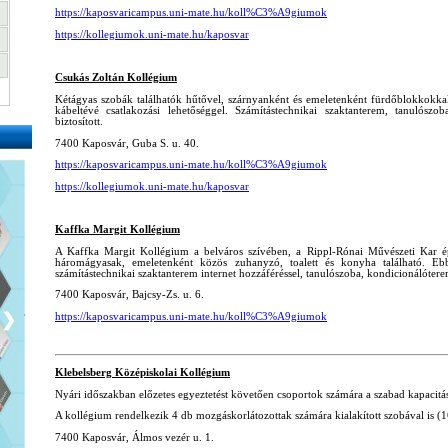
https://kaposvaricampus.uni-mate.hu/koll%C3%A9giumok
https://kollegiumok.uni-mate.hu/kaposvar
Csukás Zoltán Kollégium
Kétágyas szobák találhatók hűtővel, szárnyanként és emeletenként fürdőblokkokkal 
kábeltévé csatlakozási lehetőséggel. Számítástechnikai szaktanterem, tanulósz
biztosított.
7400 Kaposvár, Guba S. u. 40.
https://kaposvaricampus.uni-mate.hu/koll%C3%A9giumok
https://kollegiumok.uni-mate.hu/kaposvar
Kaffka Margit Kollégium
A Kaffka Margit Kollégium a belváros szívében, a Rippl-Rónai Művészeti Kar ép
háromágyasak, emeletenként közös zuhanyzó, toalett és konyha található. Ebb
számítástechnikai szaktanterem internet hozzáféréssel, tanulószoba, kondicionálóte
7400 Kaposvár, Bajcsy-Zs. u. 6.
❯
https://kaposvaricampus.uni-mate.hu/koll%C3%A9giumok
Klebelsberg Középiskolai Kollégium
Nyári időszakban előzetes egyeztetést követően csoportok számára a szabad kapacitás e
A kollégium rendelkezik 4 db mozgáskorlátozottak számára kialakított szobával is (1
7400 Kaposvár, Álmos vezér u. 1.