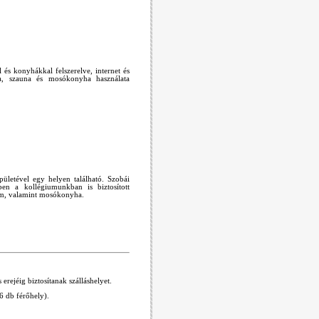
és konyhákkal felszerelve, internet és
oba, szauna és mosókonyha használata
ületével egy helyen található. Szobái
en a kollégiumunkban is biztosított
rem, valamint mosókonyha.
rejéig biztosítanak szálláshelyet.
6 db férőhely).