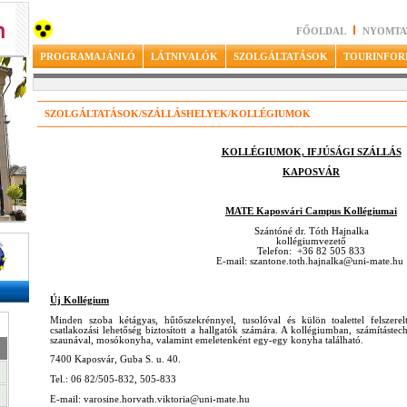
FŐOLDAL
NYOMTA
PROGRAMAJÁNLÓ
LÁTNIVALÓK
SZOLGÁLTATÁSOK
TOURINFOR
SZOLGÁLTATÁSOK/SZÁLLÁSHELYEK/KOLLÉGIUMOK
KOLLÉGIUMOK, IFJÚSÁGI SZÁLLÁS
KAPOSVÁR
MATE Kaposvári Campus Kollégiumai
Szántóné dr. Tóth Hajnalka
kollégiumvezető
Telefon: +36 82 505 833
E-mail: szantone.toth.hajnalka@uni-mate.hu
Új Kollégium
Minden szoba kétágyas, hűtőszekrénnyel, tusolóval és külön toalettel felszere
csatlakozási lehetőség biztosított a hallgatók számára. A kollégiumban, számításte
szaunával, mosókonyha, valamint emeletenként egy-egy konyha található.
7400 Kaposvár, Guba S. u. 40.
Tel.: 06 82/505-832, 505-833
E-mail: varosine.horvath.viktoria@uni-mate.hu