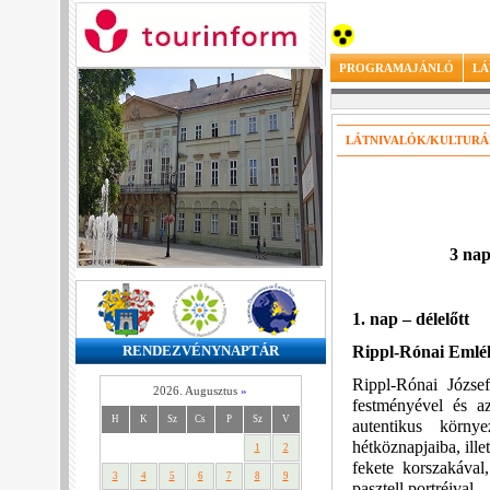
PROGRAMAJÁNLÓ
LÁ
LÁTNIVALÓK/KULTURÁ
3 nap
1. nap – délelőtt
Rippl-Rónai Emlé
RENDEZVÉNYNAPTÁR
Rippl-Rónai Józse
2026. Augusztus
»
festményével és az
H
K
Sz
Cs
P
Sz
V
autentikus körny
hétköznapjaiba, ill
1
2
fekete korszakával
3
4
5
6
7
8
9
pasztell portréival.