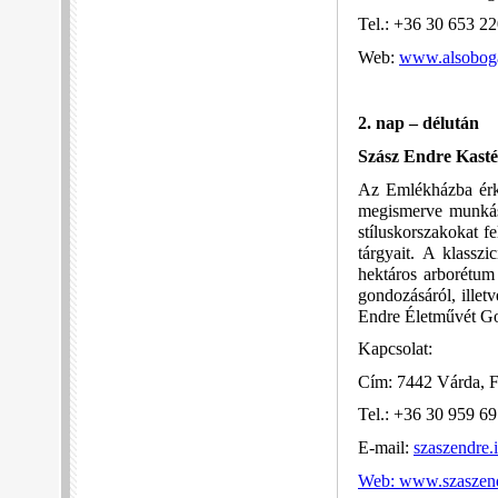
Tel.: +36 30 653 2
Web:
www.alsobog
2. nap – délután
Szász Endre Kasté
Az Emlékházba érke
megismerve munkáss
stíluskorszakokat f
tárgyait. A klasszi
hektáros arborétum
gondozásáról, ille
Endre Életművét G
Kapcsolat:
Cím: 7442 Várda, F
Tel.: +36 30 959 6
E-mail:
szaszendre
Web: www.szaszend