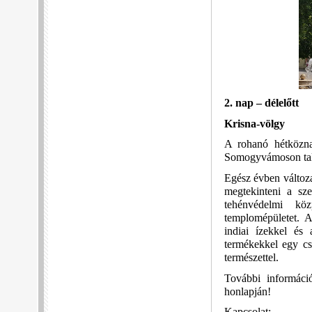
2. nap – délelőtt
Krisna-völgy
A rohanó hétközna
Somogyvámoson talá
Egész évben változa
megtekinteni a sze
tehénvédelmi köz
templomépületet. 
indiai ízekkel és 
termékekkel egy c
természettel.
További informáci
honlapján!