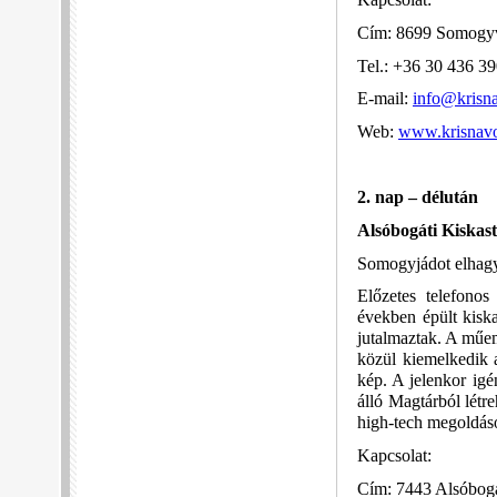
Kapcsolat:
Cím: 8699 Somogyv
Tel.: +36 30 436 3
E-mail:
info@krisn
Web:
www.krisnavo
2. nap – délután
Alsóbogáti Kiskast
Somogyjádot elhagy
Előzetes telefonos
években épült kiska
jutalmaztak. A műem
közül kiemelkedik a
kép. A jelenkor igé
álló Magtárból létre
high-tech megoldás
Kapcsolat:
Cím: 7443 Alsóbogá