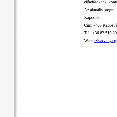
előadásoknak, komol
Az aktuális program
Kapcsolat:
Cím: 7400 Kaposvár
Tel.: +36 82 510 8
Web:
szivarvany.e