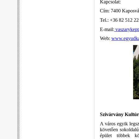
Kapcsolat:
Cím: 7400 Kaposvár
Tel.: +36 82 512 2
E-mail:
vaszarykep
Web:
www.egyudka
Szivárvány Kultúr
A város egyik legsz
követően sokoldalú
épület többek köz