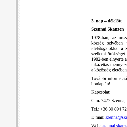
3. nap – délelőtt
Szennai Skanzen
1978-ban, az orsz
község szívében 
idelátogatókkal a 
szellemi örökségét
1982-ben elnyerte a
fakazettás mennyeze
a közösség életébe
További információ
honlapján!
Kapcsolat:
Cím: 7477 Szenna, 
Tel.: +36 30 894 7
E-mail:
szenna@ska
Web:
szennai.skanz