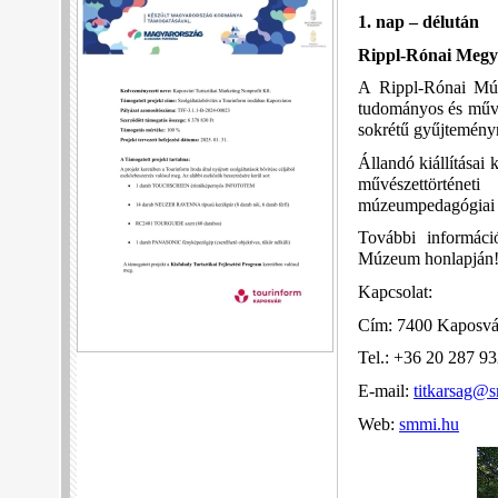
1. nap – délután
Rippl-Rónai Meg
A Rippl-Rónai Múz
tudományos és művés
sokrétű gyűjtemény
Állandó kiállításai 
művészettörténet
múzeumpedagógiai p
További informáci
Múzeum honlapján
Kapcsolat:
Cím: 7400 Kaposvár
Tel.: +36 20 287 93
E-mail:
titkarsag@
Web:
smmi.hu