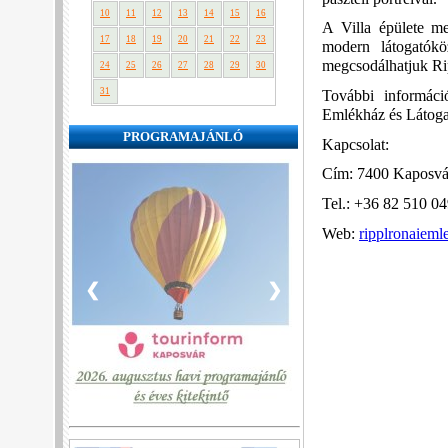
10
11
12
13
14
15
16
A Villa épülete me
17
18
19
20
21
22
23
modern látogatókö
megcsodálhatjuk Ri
24
25
26
27
28
29
30
31
További informáci
Emlékház és Látoga
PROGRAMAJÁNLÓ
Kapcsolat:
Cím: 7400 Kaposvár
Tel.: +36 82 510 0
Web:
ripplronaieml
❮
❯