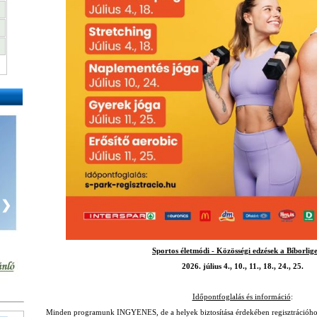
❯
Sportos életmódi - Közösségi edzések a Bíborlig
2026. július 4., 10., 11., 18., 24., 25.
Időpontfoglalás és információ
:
Minden programunk INGYENES, de a helyek biztosítása érdekében regisztrációhoz k