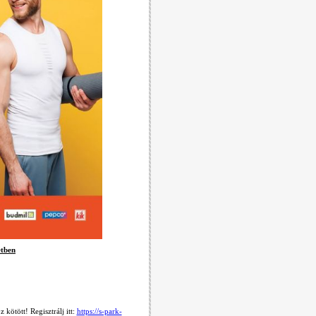
etben
ötött! Regisztrálj itt:
https://s-park-