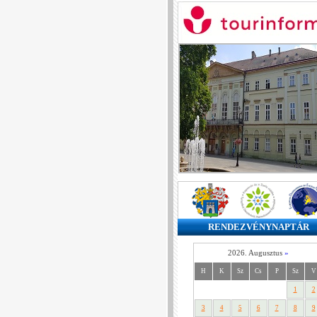
RENDEZVÉNYNAPTÁR
2026. Augusztus
»
H
K
Sz
Cs
P
Sz
V
1
2
3
4
5
6
7
8
9