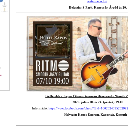
regisztracio.hu/
Helyszín: S-Park, Kaposvár, Árpád út 20.
Grillételek a Kapos Étterem teraszán élőzenével - Németh Z
2026. július 10. és 24. (péntek)
19:00
Információ
:
https://www.facebook.com/photo?fbid=160232439523299
Helyszín: Kapos Étterem, Kaposvár, Kossuth 