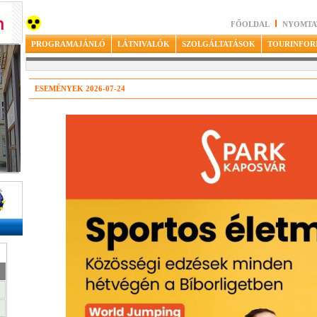
FŐOLDAL
NYOMTA
PROGRAMAJÁNLÓ
LÁTNIVALÓK
SZOLGÁLTATÁSOK
TOURINFOR
ESEMÉNYEK 2026-07-24