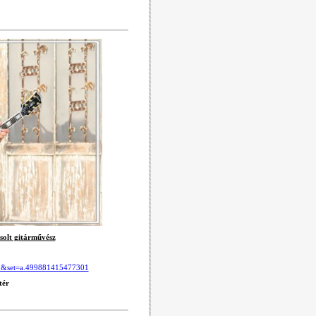
solt gitárművész
2&set=a.499881415477301
tér