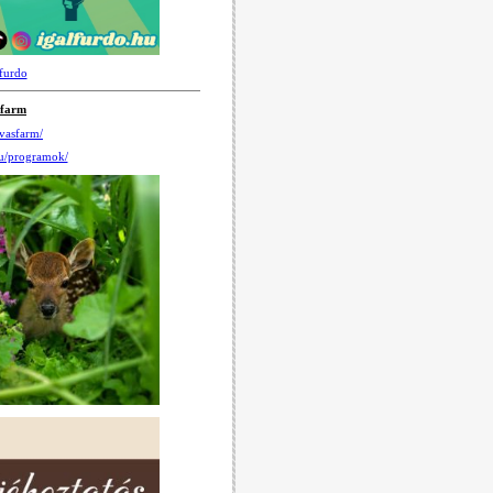
furdo
sfarm
vasfarm/
hu/programok/