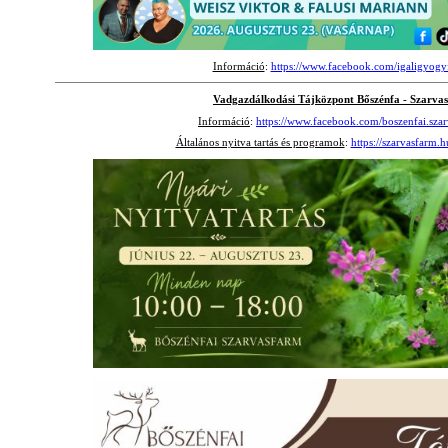
Információ
:
https://www.facebook.com/igaligyogy
Vadgazdálkodási Tájközpont Bőszénfa - Szarva
Információ
:
https://www.facebook.com/boszenfai.szar
Általános nyitva tartás és programok
:
https://szarvasfarm.