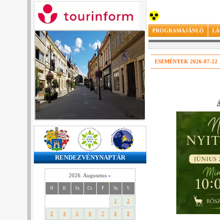
PROGRAMAJÁNLÓ
LÁ
ESEMÉNYEK 2026-07-22
Á
RENDEZVÉNYNAPTÁR
2026. Augusztus
»
H
K
Sz
Cs
P
Sz
V
1
2
3
4
5
6
7
8
9