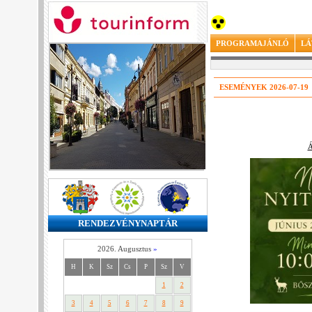
PROGRAMAJÁNLÓ
LÁ
ESEMÉNYEK 2026-07-19
Á
RENDEZVÉNYNAPTÁR
2026. Augusztus
»
H
K
Sz
Cs
P
Sz
V
1
2
3
4
5
6
7
8
9