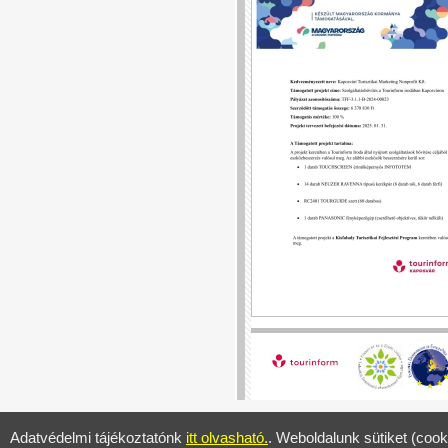
Adatvédelmi tájékoztatónk
itt olvasható.
. Weboldalunk sütiket (cook