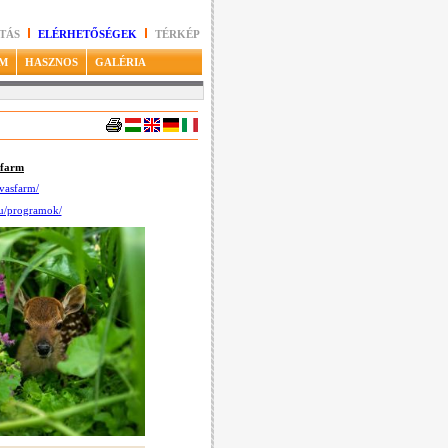
TÁS
ELÉRHETŐSÉGEK
TÉRKÉP
M
HASZNOS
GALÉRIA
sfarm
vasfarm/
hu/programok/