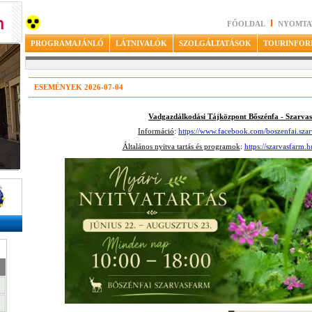
FŐOLDAL
NYOMTA
PROGRAMAJÁNLÓ
LÁTNIVALÓK
SZOLGÁLTATÁSOK
TOURINFOR
ESEMÉNYEK 2026-07-04
Vadgazdálkodási Tájközpont Bőszénfa - Szarva
Információ
:
https://www.facebook.com/boszenfai.szar
Általános nyitva tartás és programok
:
https://szarvasfarm.