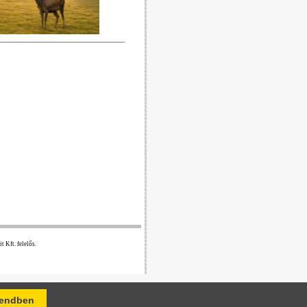
 Kft. felelős.
endben