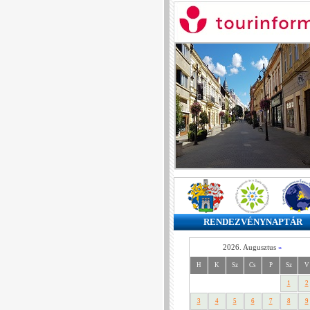
RENDEZVÉNYNAPTÁR
2026. Augusztus
»
H
K
Sz
Cs
P
Sz
V
1
2
3
4
5
6
7
8
9