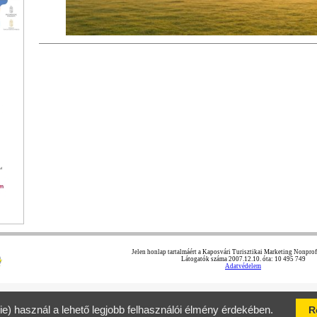
Jelen honlap tartalmáért a Kaposvári Turisztikai Marketing Nonprofit
Látogatók száma 2007.12.10. óta: 10 495 749
Adatvédelem
ie) használ a lehető legjobb felhasználói élmény érdekében.
R