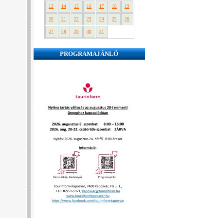
13
14
15
16
17
18
19
20
21
22
23
24
25
26
27
28
29
30
31
PROGRAMAJÁNLÓ
❮
❯