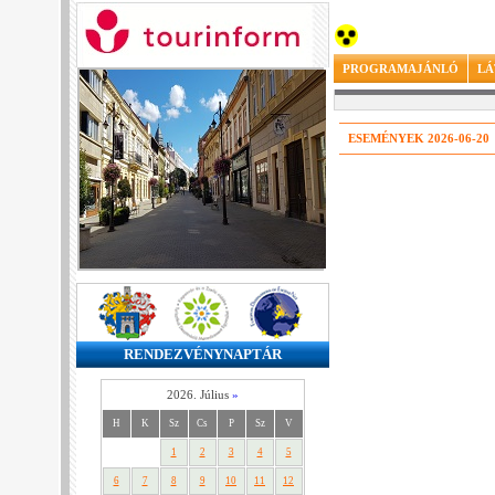
PROGRAMAJÁNLÓ
LÁ
ESEMÉNYEK 2026-06-20
RENDEZVÉNYNAPTÁR
2026. Július
»
H
K
Sz
Cs
P
Sz
V
1
2
3
4
5
6
7
8
9
10
11
12