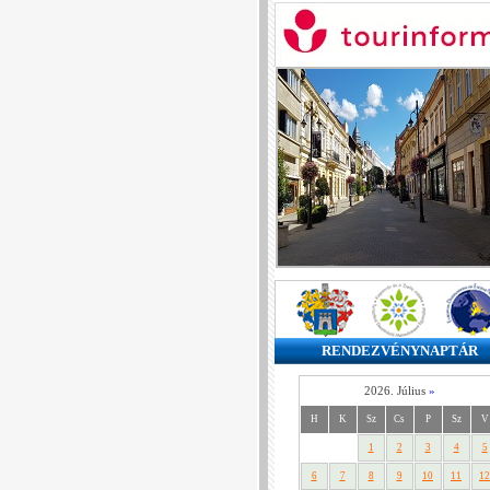
RENDEZVÉNYNAPTÁR
2026. Július
»
H
K
Sz
Cs
P
Sz
V
1
2
3
4
5
6
7
8
9
10
11
12