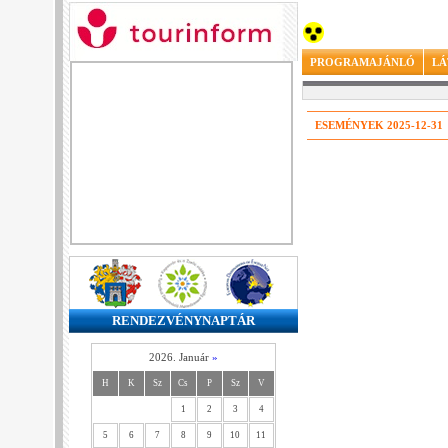
PROGRAMAJÁNLÓ
LÁ
ESEMÉNYEK 2025-12-31
RENDEZVÉNYNAPTÁR
2026. Január
»
H
K
Sz
Cs
P
Sz
V
1
2
3
4
5
6
7
8
9
10
11