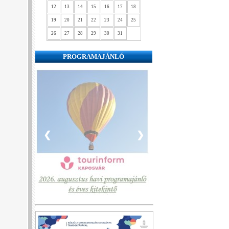
12
13
14
15
16
17
18
19
20
21
22
23
24
25
26
27
28
29
30
31
PROGRAMAJÁNLÓ
❮
❯