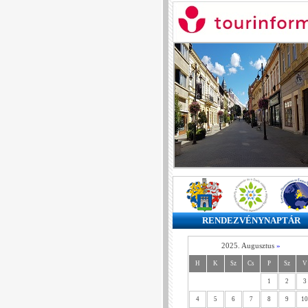
RENDEZVÉNYNAPTÁR
2025. Augusztus
»
H
K
Sz
Cs
P
Sz
V
1
2
3
4
5
6
7
8
9
10