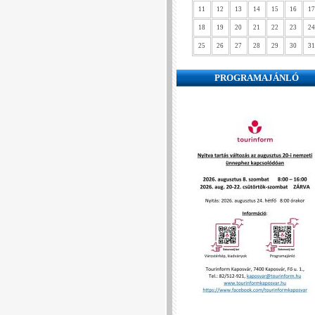
11
12
13
14
15
16
17
18
19
20
21
22
23
24
25
26
27
28
29
30
31
PROGRAMAJÁNLÓ
❮