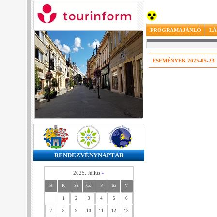
PROGRAMAJÁNLÓ
LÁ
ESEMÉNYEK 2025-05-23
RENDEZVÉNYNAPTÁR
2025. Július
»
H
K
Sz
Cs
P
Sz
V
1
2
3
4
5
6
7
8
9
10
11
12
13