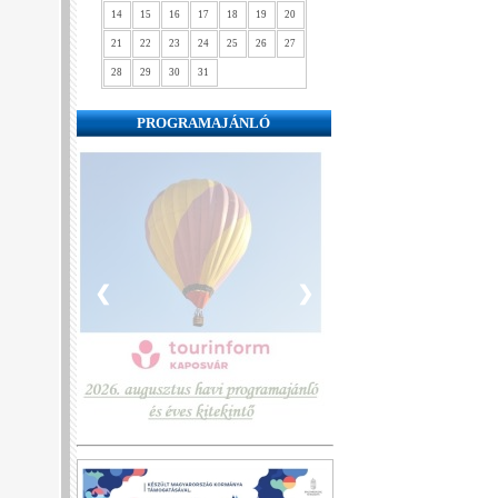
14
15
16
17
18
19
20
21
22
23
24
25
26
27
28
29
30
31
PROGRAMAJÁNLÓ
❮
❯