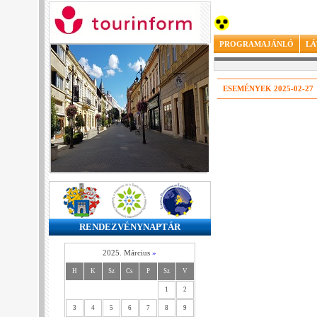
PROGRAMAJÁNLÓ
LÁ
ESEMÉNYEK 2025-02-27
RENDEZVÉNYNAPTÁR
2025. Március
»
H
K
Sz
Cs
P
Sz
V
1
2
3
4
5
6
7
8
9