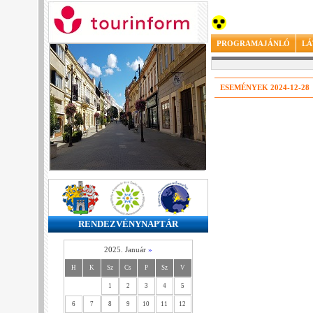
PROGRAMAJÁNLÓ
LÁ
ESEMÉNYEK 2024-12-28
RENDEZVÉNYNAPTÁR
2025. Január
»
H
K
Sz
Cs
P
Sz
V
1
2
3
4
5
6
7
8
9
10
11
12