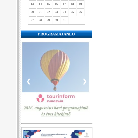
13
14
15
16
17
18
19
20
21
22
23
24
25
26
27
28
29
30
31
PROGRAMAJÁNLÓ
❮
❯