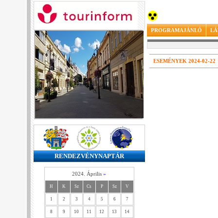
PROGRAMAJÁNLÓ
LÁ
ESEMÉNYEK 2024-02-22
RENDEZVÉNYNAPTÁR
2024. Április
»
H
K
Sz
Cs
P
Sz
V
1
2
3
4
5
6
7
8
9
10
11
12
13
14