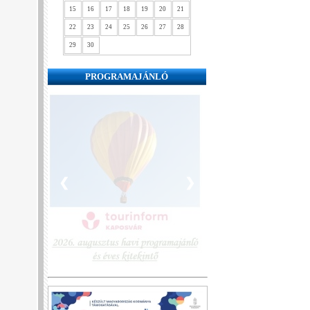
15
16
17
18
19
20
21
22
23
24
25
26
27
28
29
30
PROGRAMAJÁNLÓ
❮
❯