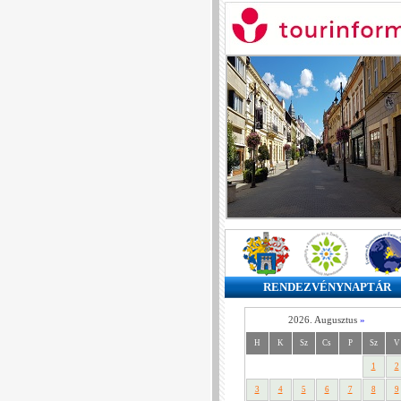
RENDEZVÉNYNAPTÁR
2026. Augusztus
»
H
K
Sz
Cs
P
Sz
V
1
2
3
4
5
6
7
8
9