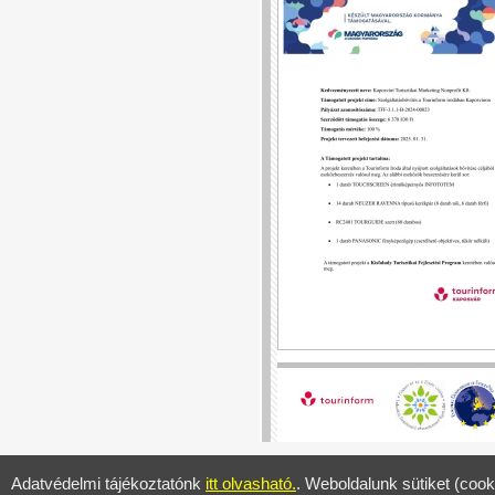
Adatvédelmi tájékoztatónk
itt olvasható.
. Weboldalunk sütiket (cook