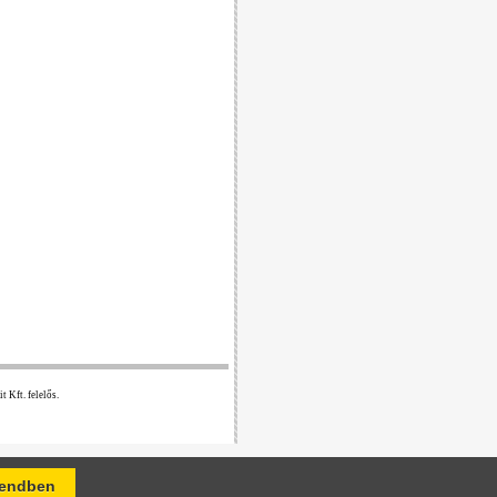
 Kft. felelős.
endben