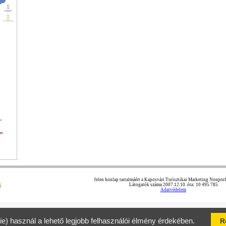
Jelen honlap tartalmáért a Kaposvári Turisztikai Marketing Nonprofit
Látogatók száma 2007.12.10. óta: 10 495 785
Adatvédelem
ie) használ a lehető legjobb felhasználói élmény érdekében.
R