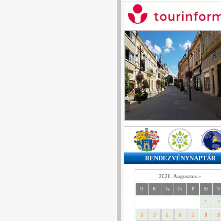
RENDEZVÉNYNAPTÁR
2026. Augusztus
»
H
K
Sz
Cs
P
Sz
V
1
2
3
4
5
6
7
8
9