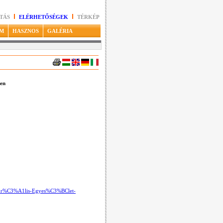
TÁS
ELÉRHETŐSÉGEK
TÉRKÉP
M
HASZNOS
GALÉRIA
ken
tur%C3%A1lis-Egyes%C3%BClet-