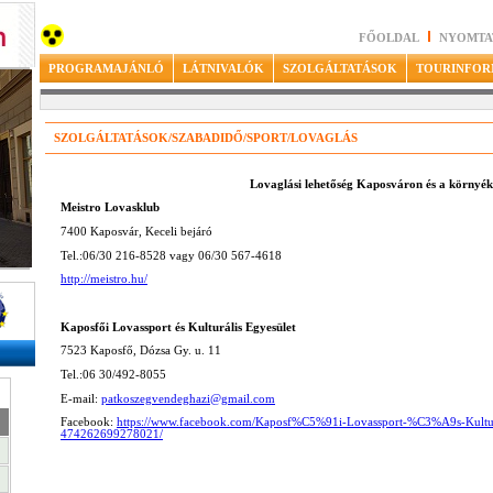
FŐOLDAL
NYOMTA
PROGRAMAJÁNLÓ
LÁTNIVALÓK
SZOLGÁLTATÁSOK
TOURINFOR
SZOLGÁLTATÁSOK/SZABADIDŐ/SPORT/LOVAGLÁS
Lovaglási lehetőség Kaposváron és a környé
Meistro Lovasklub
7400 Kaposvár, Keceli bejáró
Tel.:06/30 216-8528 vagy 06/30 567-4618
http://meistro.hu/
Kaposfői Lovassport és Kulturális Egyesület
7523 Kaposfő, Dózsa Gy. u. 11
Tel.:06 30/492-8055
E-mail:
patkoszegvendeghazi@gmail.com
Facebook:
https://www.facebook.com/Kaposf%C5%91i-Lovassport-%C3%A9s-Kul
474262699278021/