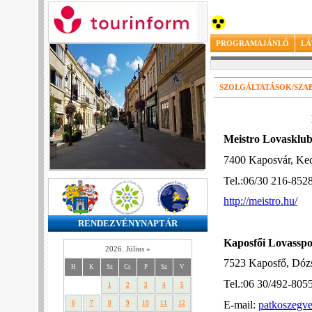
PROGRAMAJÁNLÓ
LÁ
SZOLGÁLTATÁSOK/SZA
Meistro Lovasklu
7400 Kaposvár, Kec
Tel.:06/30 216-852
http://meistro.hu/
RENDEZVÉNYNAPTÁR
Kaposfői Lovasspor
2026. Július
»
7523 Kaposfő, Dózs
H
K
Sz
Cs
P
Sz
V
Tel.:06 30/492-805
1
2
3
4
5
E-mail:
patkoszegv
6
7
8
9
10
11
12