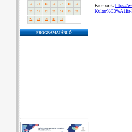
13
14
15
16
17
18
19
Facebook:
https:/
Kultur%C3%A1lis
20
21
22
23
24
25
26
27
28
29
30
31
PROGRAMAJÁNLÓ
❮
❯