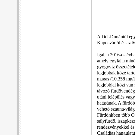
A Dél-Dunántúl egyi
Kaposvártól és az M7
Igal, a 2016-os év
amely egyfajta minő
gyógyvíz összetétel
legjobbak közé tart
magas (10.358 mg/li
legjobbjai közt van 
távozó fürdővendége
utáni felépülés vag
hatásának. A fürdőb
vehető szauna-világ 
Fürdőnkben több OEP
súlyfürdő, iszapkez
rendezvényekkel és
Családias hangulatú