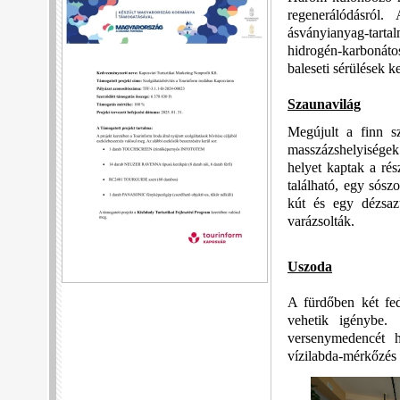
regenerálódásról
ásványianyag-tart
hidrogén-karbonát
baleseti sérülések k
Szaunavilág
Megújult a finn s
masszázshelyiségek
helyet kaptak a rés
található, egy sósz
kút és egy dézsaz
varázsolták.
Uszoda
A fürdőben két fed
vehetik igénybe.
versenymedencét h
vízilabda-mérkőzés 