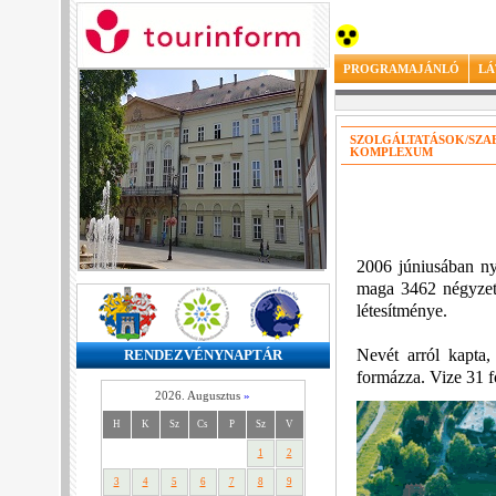
PROGRAMAJÁNLÓ
LÁ
SZOLGÁLTATÁSOK/SZA
KOMPLEXUM
2006 júniusában ny
maga 3462 négyzetm
létesítménye.
Nevét arról kapta,
RENDEZVÉNYNAPTÁR
formázza. Vize 31 
2026. Augusztus
»
H
K
Sz
Cs
P
Sz
V
1
2
3
4
5
6
7
8
9