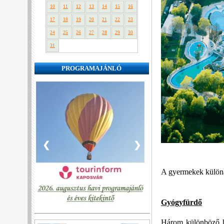
10
11
12
13
14
15
16
17
18
19
20
21
22
23
24
25
26
27
28
29
30
31
PROGRAMAJÁNLÓ
❮
❯
A gyermekek különá
Gyógyfürdő
Három különböző hő