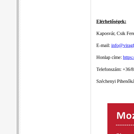
Elérhetőségek:
Kaposvár, Csik Fere
E-mail:
info@virag
Honlap címe:
https
Telefonszám: +36/
Széchenyi Pihenőká