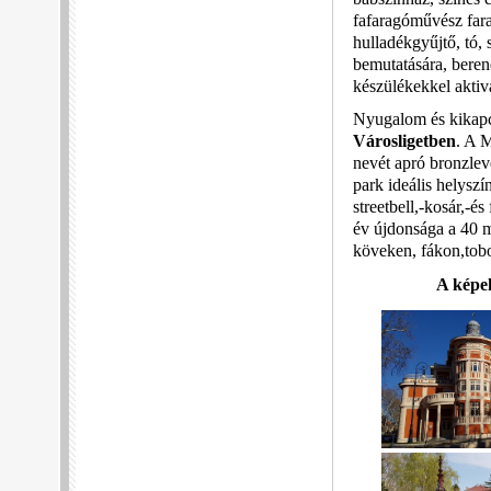
fafaragóművész farag
hulladékgyűjtő, tó,
bemutatására, beren
készülékekkel aktiv
Nyugalom és kikapcs
Városligetben
. A 
nevét apró bronzleve
park ideális helyszí
streetbell,-kosár,-é
év újdonsága a 40 mé
köveken, fákon,tobo
A képek