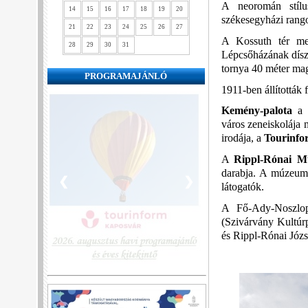
A neoromán stílu
14
15
16
17
18
19
20
székesegyházi rango
21
22
23
24
25
26
27
A Kossuth tér me
28
29
30
31
Lépcsőházának díszí
tornya 40 méter ma
PROGRAMAJÁNLÓ
1911-ben állították 
Kemény-palota
a 
város zeneiskolája m
irodája, a
Tourinfo
A
Rippl-Rónai M
darabja. A múzeumb
❮
❯
látogatók.
A Fő-Ady-Noszlop
(Szivárvány Kultúr
és Rippl-Rónai Józs