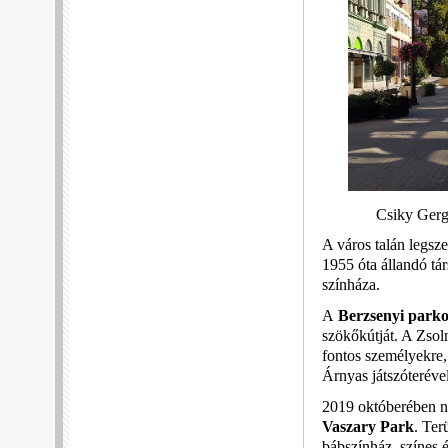
Csiky Gerg
A város talán legsz
1955 óta állandó tá
színháza.
A
Berzsenyi parko
szökőkútját. A Zsol
fontos személyekre,
Árnyas játszóteréve
2019 októberében ny
Vaszary Park
. Ter
bábszínház, színes 