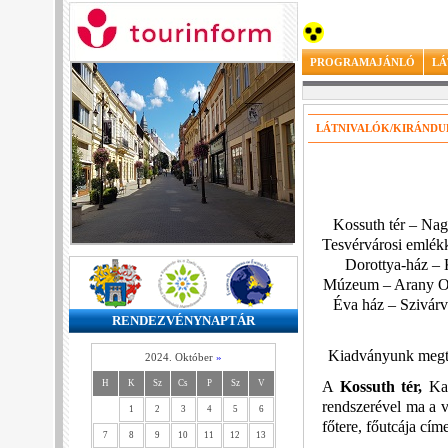
PROGRAMAJÁNLÓ
LÁ
LÁTNIVALÓK/KIRÁND
Kossuth tér – Na
Tesvérvárosi emlékk
Dorottya-ház – 
Múzeum – Arany Oro
Éva ház – Szivárv
RENDEZVÉNYNAPTÁR
Kiadványunk megte
2024. Október
»
A
Kossuth tér,
Ka
H
K
Sz
Cs
P
Sz
V
rendszerével ma a 
1
2
3
4
5
6
főtere, főutcája címe
7
8
9
10
11
12
13