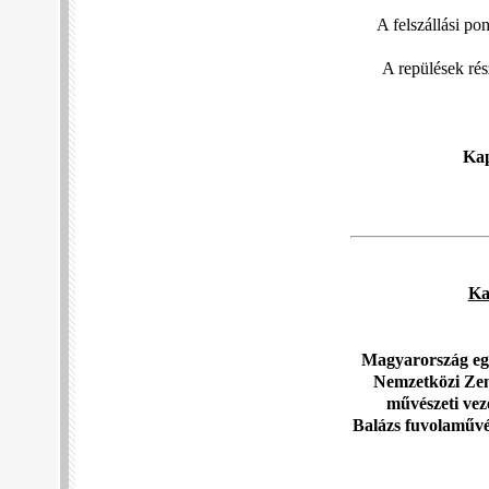
A felszállási po
A repülések ré
Kap
Ka
Magyarország egyi
Nemzetközi Zene
művészeti vez
Balázs fuvolaművé