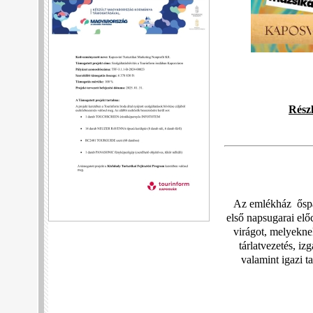
Részl
Az emlékház őspar
első napsugarai elő
virágot, melyekne
tárlatvezetés, i
valamint igazi t