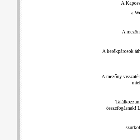
A Kaposvá
a Wo
A mezőny
A kerékpárosok áth
A mezőny visszatér 
miel
Találkozzunk
összefogásnak! L
szurkol