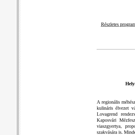
Részletes progra
Hely
A regionális méhés
kulináris élvezet 
Lovagrend rendez
Kaposvári Mézfeszt
viaszgyertya, prop
szakvására is. Mind