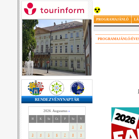
PROGRAMAJÁNLÓ
LÁ
PROGRAMAJÁNLÓ/ÉVE
RENDEZVÉNYNAPTÁR
2026. Augusztus
»
H
K
Sz
Cs
P
Sz
V
1
2
3
4
5
6
7
8
9