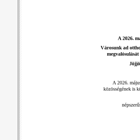
A 2026. má
Városunk ad ottho
megvalósulását
Jöjjö
A 2026. május
közösségének is kü
népszerűs