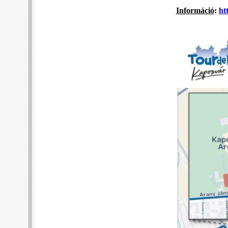
Információ
:
ht