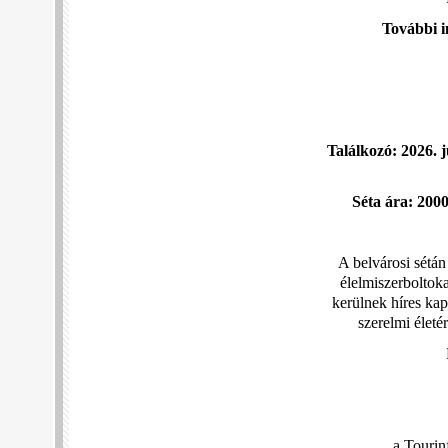
További i
Találkozó: 2026.
Séta ára: 2000
A belvárosi sétán
élelmiszerboltok
kerülnek híres ka
szerelmi életé
a Tourin