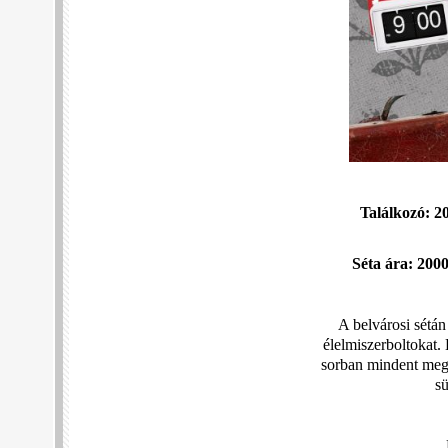
Találkozó: 
Séta ára: 2000
A belvárosi sétán
élelmiszerboltokat.
sorban mindent megt
sü