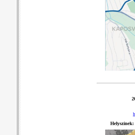
2
h
Helyszínek: