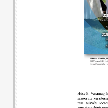
Húsvét Vasárnapján
szagosvíz készítéss
falu húsvéti locso
egyaránt várjuk pro