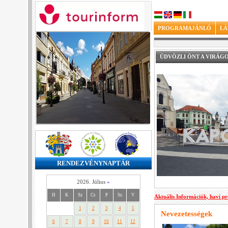
PROGRAMAJÁNLÓ
LÁ
ÜDVÖZLI ÖNT A VIRÁG
RENDEZVÉNYNAPTÁR
2026. Július
»
H
K
Sz
Cs
P
Sz
V
Aktuális Információk, havi p
1
2
3
4
5
Nevezetességek
6
7
8
9
10
11
12