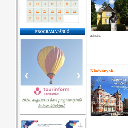
13
14
15
16
17
18
19
20
21
22
23
24
25
26
27
28
29
30
31
PROGRAMAJÁNLÓ
számára.
Kiadványok
❮
❯