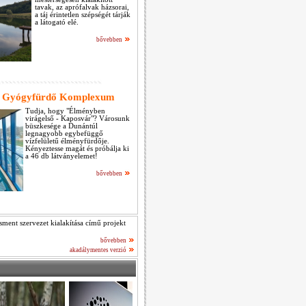
tavak, az aprófalvak házsorai,
a táj érintetlen szépségét tárják
a látogató elé.
bővebben
és Gyógyfürdő Komplexum
Tudja, hogy "Élményben
virágelső - Kaposvár"? Városunk
büszkesége a Dunántúl
legnagyobb egybefüggő
vízfelületű élményfürdője.
Kényeztesse magát és próbálja ki
a 46 db látványelemet!
bővebben
ment szervezet kialakítása című projekt
bővebben
akadálymentes verzió