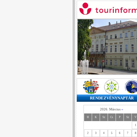
RENDEZVÉNYNAPTÁR
2026. Március
»
H
K
Sz
Cs
P
Sz
V
1
2
3
4
5
6
7
8