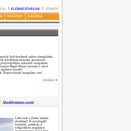
TÁS
ELÉRHETŐSÉGEK
TÉRKÉP
M
HASZNOS
GALÉRIA
aposvár belvárosának sajátos hangulatát,
ál, kávéházai teraszán, gondozott
 Gyönyörködjön sokszínű virágaiban,
! Kutassa Rippl-Rónai nyomát a város
 épületei között!
k! Kaposvárnak hangulata van!
bővebben
Akadálymentes verzió
Látta már a Zselic lankás
dombjait? A csordogáló
források, patakok, a
völgyekben megbúvó,
mesterségesen kialakított