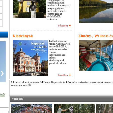
emlékmúzeum
mellett a kaposvári
magángyűjte-
mények is igazi
csemegék az
érdeklődők
számára.
bővebben
Kiadványok
Élmény-, Wellness 
Többet szeretne
tudni Kaposvár és
környékéről? A
turisták számára
fontos
információkról
színes
kiadványaink
gondoskodnak.
❯
bővebben
A honlap akadálymentes felülete a Kaposvár és környéke turisztikai desztináció menedzs
keretében készült.
VIDEÓK