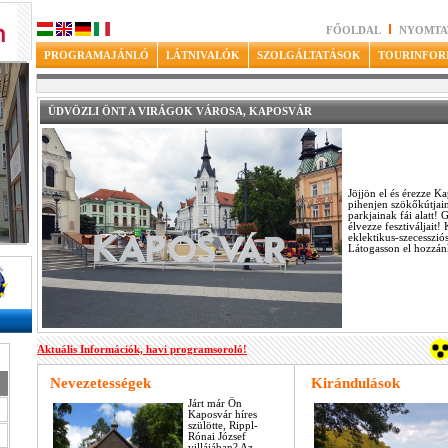
FŐOLDAL
NYOMTA
PROGRAMAJÁNLÓ
LÁTNIVALÓK
SZOLGÁLTATÁSOK
TOURINFOR
ÜDVÖZLI ÖNT A VIRÁGOK VÁROSA, KAPOSVÁR
Jöjjön el és érezze K
pihenjen szökőkútjain
parkjainak fái alatt!
élvezze fesztiváljait
eklektikus-szecessziós
Látogasson el hozzán
Aktuális Információk, havi programsoroló!
Nevezetességek
Kirándulások
Járt már Ön
Kaposvár híres
szülötte, Rippl-
Rónai József
villájában? Az