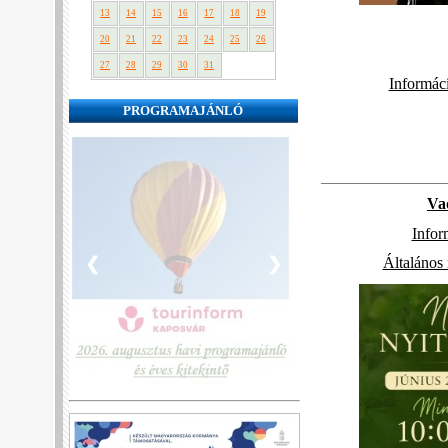
13
14
15
16
17
18
19
20
21
22
23
24
25
26
27
28
29
30
31
Informác
PROGRAMAJÁNLÓ
Va
Infor
❮
❯
Általános 