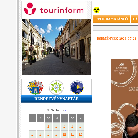
PROGRAMAJÁNLÓ
LÁ
ESEMÉNYEK 2026-07-21
RENDEZVÉNYNAPTÁR
2026. Július
»
H
K
Sz
Cs
P
Sz
V
1
2
3
4
5
6
7
8
9
10
11
12