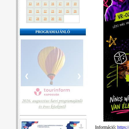
13
14
15
16
17
18
19
20
21
22
23
24
25
26
27
28
29
30
31
PROGRAMAJÁNLÓ
❮
❯
Információ
:
https: