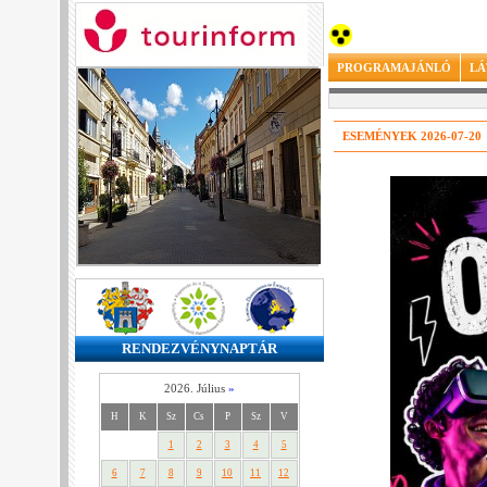
PROGRAMAJÁNLÓ
LÁ
ESEMÉNYEK 2026-07-20
RENDEZVÉNYNAPTÁR
2026. Július
»
H
K
Sz
Cs
P
Sz
V
1
2
3
4
5
6
7
8
9
10
11
12