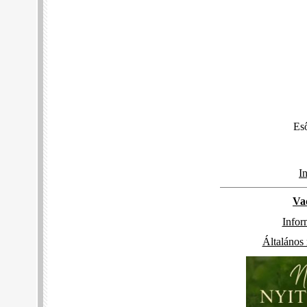
Eső
I
Va
Infor
Általános 