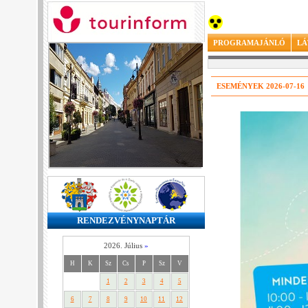
PROGRAMAJÁNLÓ
LÁ
ESEMÉNYEK 2026-07-16
RENDEZVÉNYNAPTÁR
2026. Július
»
H
K
Sz
Cs
P
Sz
V
1
2
3
4
5
6
7
8
9
10
11
12