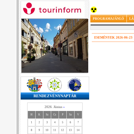
PROGRAMAJÁNLÓ
LÁ
ESEMÉNYEK 2026-06-23
RENDEZVÉNYNAPTÁR
2026. Június
»
H
K
Sz
Cs
P
Sz
V
1
2
3
4
5
6
7
8
9
10
11
12
13
14