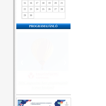
15
16
17
18
19
20
21
22
23
24
25
26
27
28
29
30
PROGRAMAJÁNLÓ
❮
❯