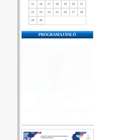
15
16
17
18
19
20
21
22
23
24
25
26
27
28
29
30
PROGRAMAJÁNLÓ
❮
❯