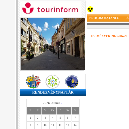
PROGRAMAJÁNLÓ
LÁ
ESEMÉNYEK 2026-06-20
RENDEZVÉNYNAPTÁR
2026. Június
»
H
K
Sz
Cs
P
Sz
V
1
2
3
4
5
6
7
8
9
10
11
12
13
14