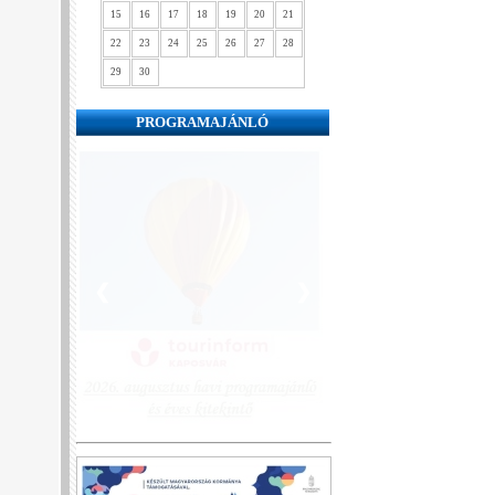
15
16
17
18
19
20
21
22
23
24
25
26
27
28
29
30
PROGRAMAJÁNLÓ
❮
❯