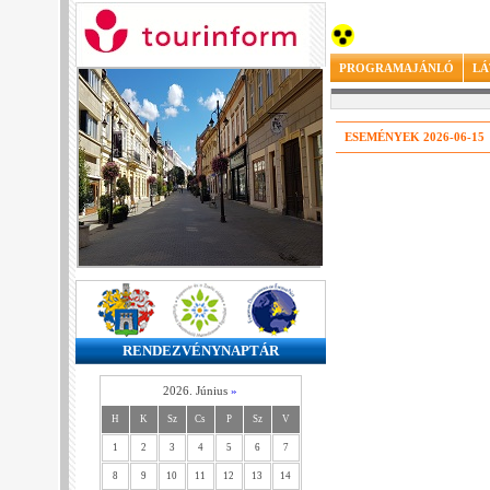
PROGRAMAJÁNLÓ
LÁ
ESEMÉNYEK 2026-06-15
RENDEZVÉNYNAPTÁR
2026. Június
»
H
K
Sz
Cs
P
Sz
V
1
2
3
4
5
6
7
8
9
10
11
12
13
14