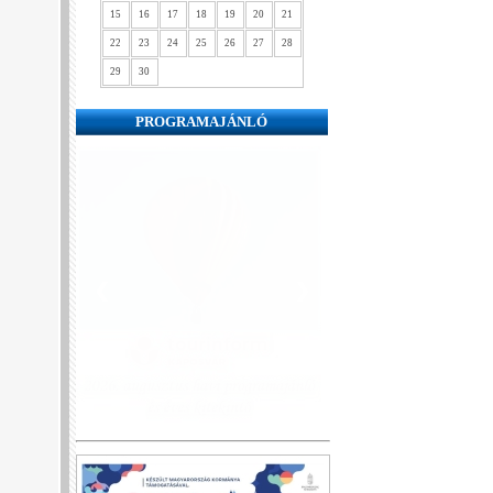
15
16
17
18
19
20
21
22
23
24
25
26
27
28
29
30
PROGRAMAJÁNLÓ
❮
❯