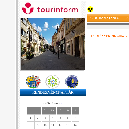
PROGRAMAJÁNLÓ
LÁ
ESEMÉNYEK 2026-06-12
RENDEZVÉNYNAPTÁR
2026. Június
»
H
K
Sz
Cs
P
Sz
V
1
2
3
4
5
6
7
8
9
10
11
12
13
14