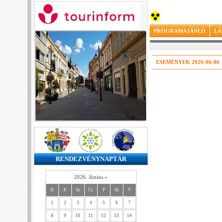
PROGRAMAJÁNLÓ
LÁ
ESEMÉNYEK 2026-06-06
RENDEZVÉNYNAPTÁR
2026. Június
»
H
K
Sz
Cs
P
Sz
V
1
2
3
4
5
6
7
8
9
10
11
12
13
14