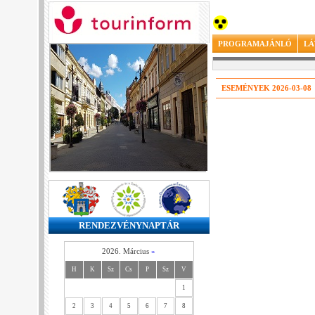
PROGRAMAJÁNLÓ
LÁ
ESEMÉNYEK 2026-03-08
RENDEZVÉNYNAPTÁR
2026. Március
»
H
K
Sz
Cs
P
Sz
V
1
2
3
4
5
6
7
8