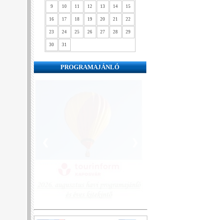
9
10
11
12
13
14
15
16
17
18
19
20
21
22
23
24
25
26
27
28
29
30
31
PROGRAMAJÁNLÓ
❮
❯