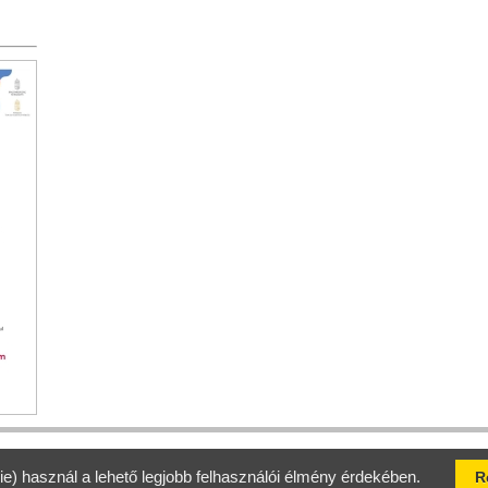
Jelen honlap tartalmáért a Kaposvári Turisztikai Marketing Nonprofit
Látogatók száma 2007.12.10. óta: 10 490 248
Adatvédelem
ie) használ a lehető legjobb felhasználói élmény érdekében.
R