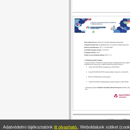
Adatvédelmi tájékoztatónk
itt olvasható.
. Weboldalunk sütiket (cook