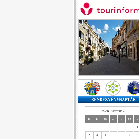
RENDEZVÉNYNAPTÁR
2026. Március
»
H
K
Sz
Cs
P
Sz
V
1
2
3
4
5
6
7
8