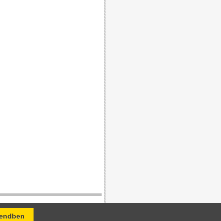
 Kft. felelős.
endben