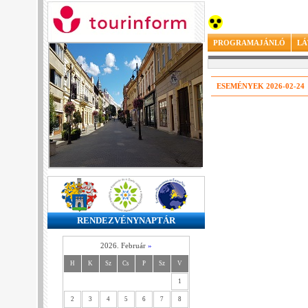
PROGRAMAJÁNLÓ
LÁ
ESEMÉNYEK 2026-02-24
RENDEZVÉNYNAPTÁR
2026. Február
»
H
K
Sz
Cs
P
Sz
V
1
2
3
4
5
6
7
8