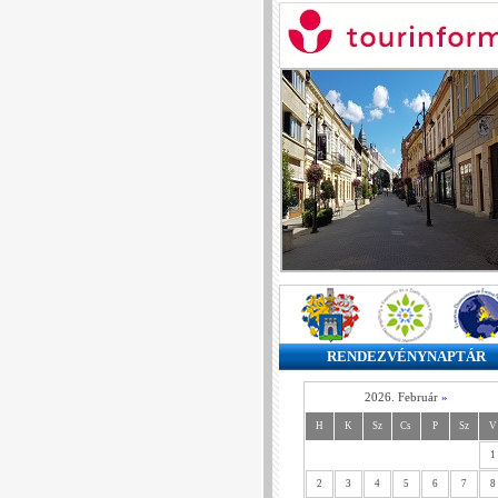
RENDEZVÉNYNAPTÁR
2026. Február
»
H
K
Sz
Cs
P
Sz
V
1
2
3
4
5
6
7
8