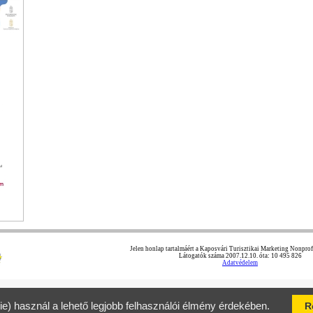
Jelen honlap tartalmáért a Kaposvári Turisztikai Marketing Nonprofit
Látogatók száma 2007.12.10. óta: 10 495 826
Adatvédelem
ie) használ a lehető legjobb felhasználói élmény érdekében.
R