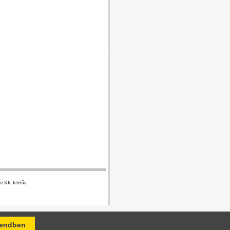
 Kft. felelős.
endben