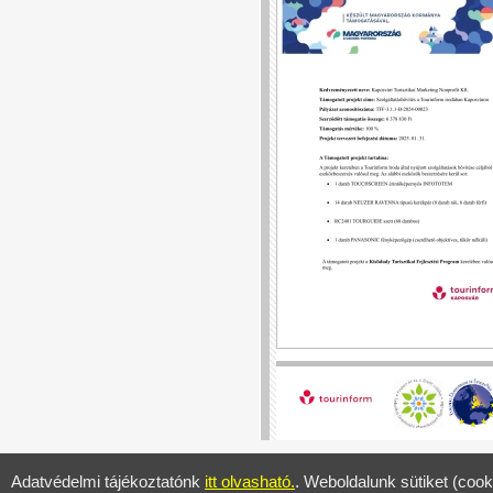
Adatvédelmi tájékoztatónk
itt olvasható.
. Weboldalunk sütiket (cook