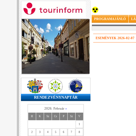
PROGRAMAJÁNLÓ
LÁ
ESEMÉNYEK 2026-02-07
RENDEZVÉNYNAPTÁR
2026. Február
»
H
K
Sz
Cs
P
Sz
V
1
2
3
4
5
6
7
8