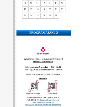
9
10
11
12
13
14
15
16
17
18
19
20
21
22
23
24
25
26
27
28
PROGRAMAJÁNLÓ
❮
❯