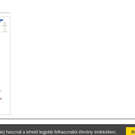
Jelen honlap tartalmáért a Kaposvári Turisztikai Marketing Nonprofit
Látogatók száma 2007.12.10. óta: 10 493 753
Adatvédelem
ie) használ a lehető legjobb felhasználói élmény érdekében.
R