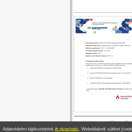
Adatvédelmi tájékoztatónk
itt olvasható.
. Weboldalunk sütiket (cook