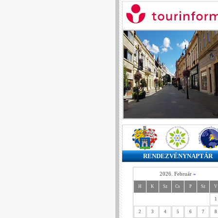
RENDEZVÉNYNAPTÁR
2026. Február
»
H
K
Sz
Cs
P
Sz
V
1
2
3
4
5
6
7
8