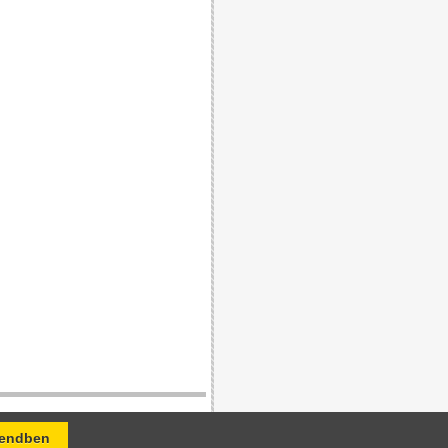
 Kft. felelős.
endben