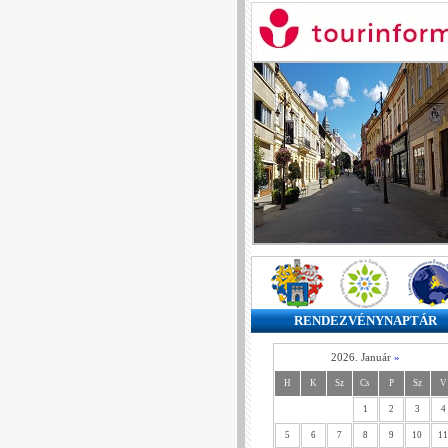
RENDEZVÉNYNAPTÁR
2026. Január
»
H
K
Sz
Cs
P
Sz
V
1
2
3
4
5
6
7
8
9
10
11