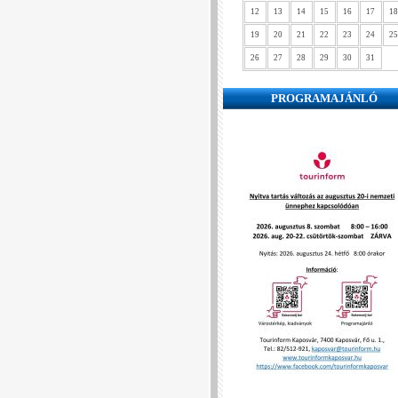
12
13
14
15
16
17
18
19
20
21
22
23
24
25
26
27
28
29
30
31
PROGRAMAJÁNLÓ
❮