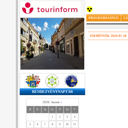
PROGRAMAJÁNLÓ
LÁ
ESEMÉNYEK 2026-01-20
RENDEZVÉNYNAPTÁR
2026. Január
»
H
K
Sz
Cs
P
Sz
V
1
2
3
4
5
6
7
8
9
10
11