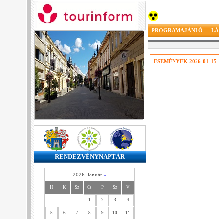
PROGRAMAJÁNLÓ
LÁ
ESEMÉNYEK 2026-01-15
RENDEZVÉNYNAPTÁR
2026. Január
»
H
K
Sz
Cs
P
Sz
V
1
2
3
4
5
6
7
8
9
10
11