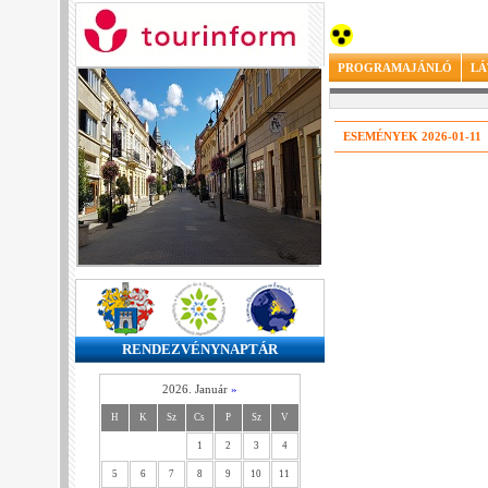
PROGRAMAJÁNLÓ
LÁ
ESEMÉNYEK 2026-01-11
RENDEZVÉNYNAPTÁR
2026. Január
»
H
K
Sz
Cs
P
Sz
V
1
2
3
4
5
6
7
8
9
10
11