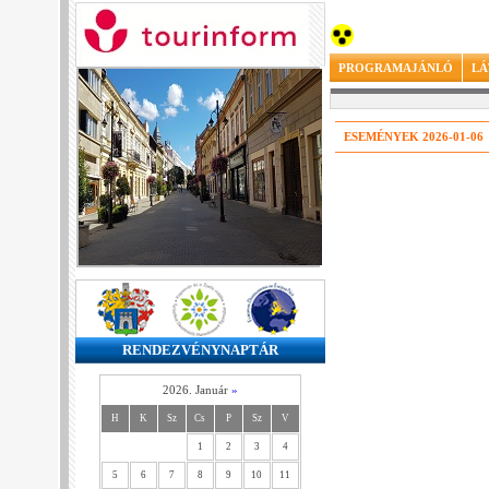
PROGRAMAJÁNLÓ
LÁ
ESEMÉNYEK 2026-01-06
RENDEZVÉNYNAPTÁR
2026. Január
»
H
K
Sz
Cs
P
Sz
V
1
2
3
4
5
6
7
8
9
10
11