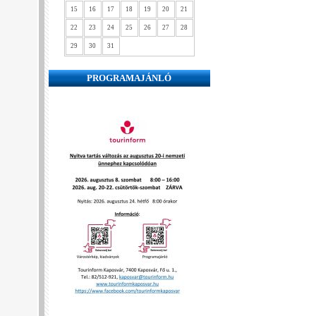
15
16
17
18
19
20
21
22
23
24
25
26
27
28
29
30
31
PROGRAMAJÁNLÓ
❮
❯