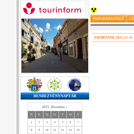
PROGRAMAJÁNLÓ
LÁ
ESEMÉNYEK 2025-12-24
RENDEZVÉNYNAPTÁR
2025. December
»
H
K
Sz
Cs
P
Sz
V
1
2
3
4
5
6
7
8
9
10
11
12
13
14