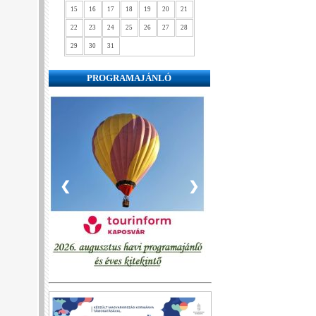
15
16
17
18
19
20
21
22
23
24
25
26
27
28
29
30
31
PROGRAMAJÁNLÓ
❮
❯