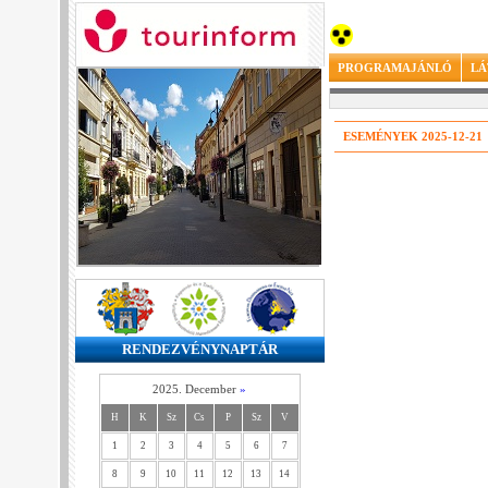
PROGRAMAJÁNLÓ
LÁ
ESEMÉNYEK 2025-12-21
RENDEZVÉNYNAPTÁR
2025. December
»
H
K
Sz
Cs
P
Sz
V
1
2
3
4
5
6
7
8
9
10
11
12
13
14