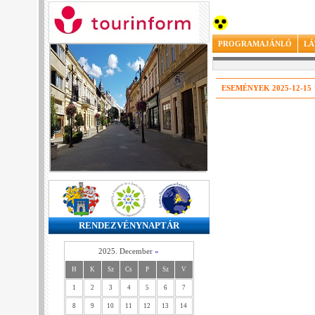
PROGRAMAJÁNLÓ
LÁ
ESEMÉNYEK 2025-12-15
RENDEZVÉNYNAPTÁR
2025. December
»
H
K
Sz
Cs
P
Sz
V
1
2
3
4
5
6
7
8
9
10
11
12
13
14