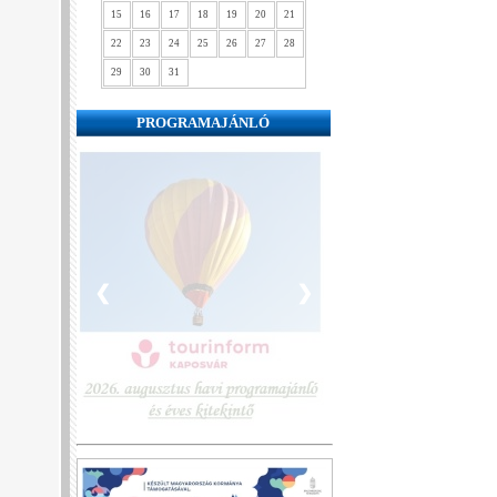
15
16
17
18
19
20
21
22
23
24
25
26
27
28
29
30
31
PROGRAMAJÁNLÓ
❮
❯