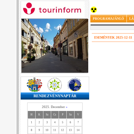
PROGRAMAJÁNLÓ
LÁ
ESEMÉNYEK 2025-12-11
RENDEZVÉNYNAPTÁR
2025. December
»
H
K
Sz
Cs
P
Sz
V
1
2
3
4
5
6
7
8
9
10
11
12
13
14