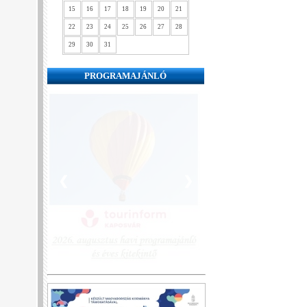
15
16
17
18
19
20
21
22
23
24
25
26
27
28
29
30
31
PROGRAMAJÁNLÓ
❮
❯