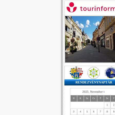
RENDEZVÉNYNAPTÁR
2025. November
»
H
K
Sz
Cs
P
Sz
V
1
2
3
4
5
6
7
8
9