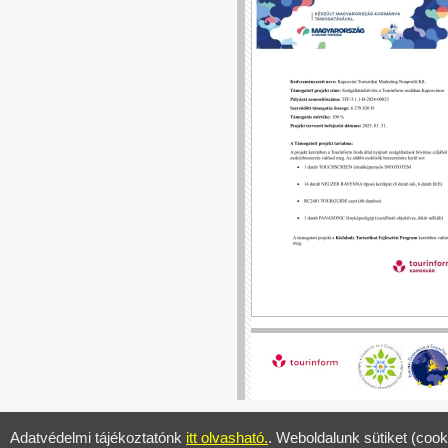
Adatvédelmi tájékoztatónk
itt olvasható.
. Weboldalunk sütiket (cook