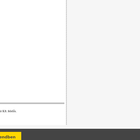
 Kft. felelős.
endben