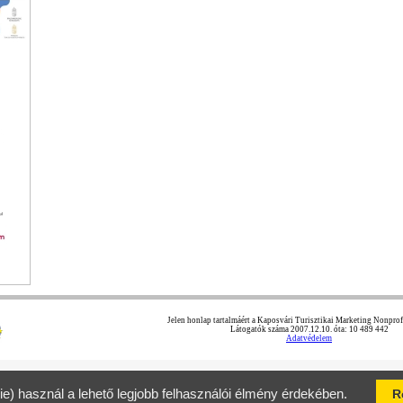
Jelen honlap tartalmáért a Kaposvári Turisztikai Marketing Nonprofit
Látogatók száma 2007.12.10. óta: 10 489 442
Adatvédelem
ie) használ a lehető legjobb felhasználói élmény érdekében.
R