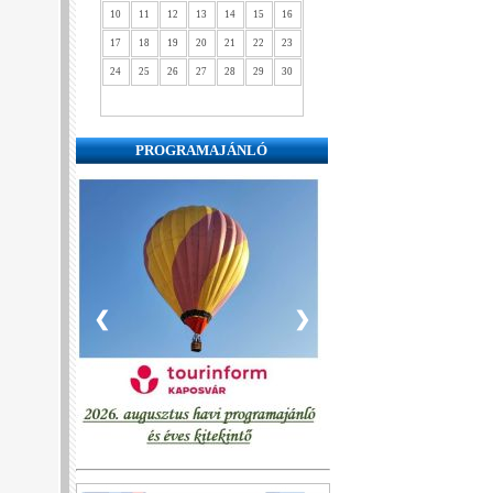
10
11
12
13
14
15
16
17
18
19
20
21
22
23
24
25
26
27
28
29
30
PROGRAMAJÁNLÓ
❮
❯