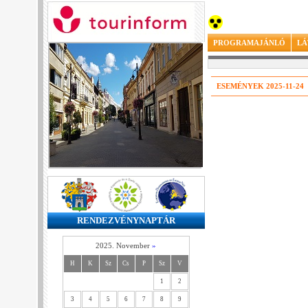
PROGRAMAJÁNLÓ
LÁ
ESEMÉNYEK 2025-11-24
RENDEZVÉNYNAPTÁR
2025. November
»
H
K
Sz
Cs
P
Sz
V
1
2
3
4
5
6
7
8
9